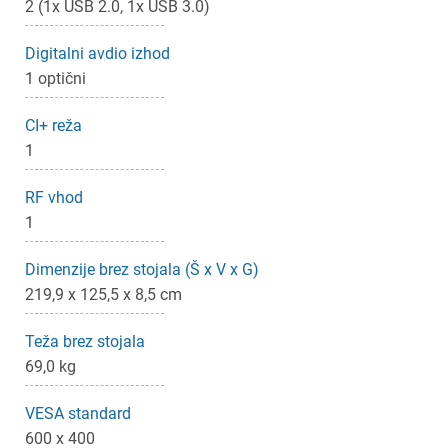
2 (1x USB 2.0, 1x USB 3.0)
Digitalni avdio izhod
1 optični
CI+ reža
1
RF vhod
1
Dimenzije brez stojala (Š x V x G)
219,9 x 125,5 x 8,5 cm
Teža brez stojala
69,0 kg
VESA standard
600 x 400