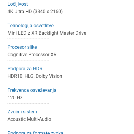
Ločljivost
4K Ultra HD (3840 x 2160)
Tehnologija osvetlitve
Mini LED z XR Backlight Master Drive
Procesor slike
Cognitive Processor XR
Podpora za HDR
HDR10, HLG, Dolby Vision
Frekvenca osveževanja
×
Prijava
120 Hz
Zvočni sistem
Za dodajanje na seznam želja morate biti prijavljeni.
Acoustic Multi-Audio
Podpora za formate zvoka