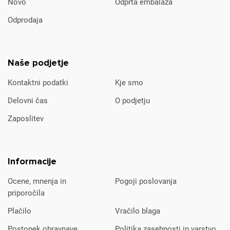
Novo
Odprta embalaža
Odprodaja
Naše podjetje
Kontaktni podatki
Kje smo
Delovni čas
O podjetju
Zaposlitev
Informacije
Ocene, mnenja in
Pogoji poslovanja
priporočila
Plačilo
Vračilo blaga
Postopek obravnave
Politika zasebnosti in varstvo