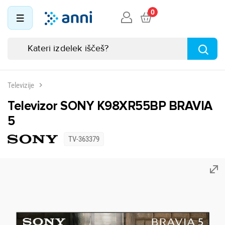
0
Televizije
Televizor SONY K98XR55BP BRAVIA
5
TV-363379