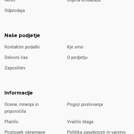
Novo
Odprta embalaža
Odprodaja
Naše podjetje
Kontaktni podatki
Kje smo
Delovni čas
O podjetju
Zaposlitev
Informacije
Ocene, mnenja in
Pogoji poslovanja
priporočila
Plačilo
Vračilo blaga
Postopek obravnave
Politika zasebnosti in varstvo