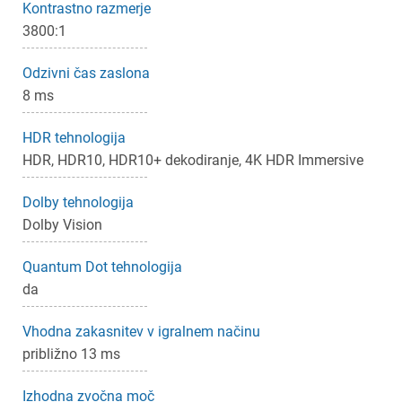
Kontrastno razmerje
3800:1
Odzivni čas zaslona
8 ms
HDR tehnologija
HDR, HDR10, HDR10+ dekodiranje, 4K HDR Immersive
Dolby tehnologija
Dolby Vision
Quantum Dot tehnologija
×
da
Prijava
Vhodna zakasnitev v igralnem načinu
Za dodajanje na seznam želja morate biti prijavljeni.
približno 13 ms
Izhodna zvočna moč