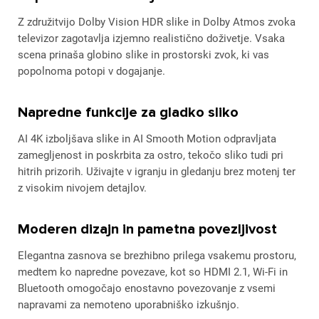
Z združitvijo Dolby Vision HDR slike in Dolby Atmos zvoka
televizor zagotavlja izjemno realistično doživetje. Vsaka
scena prinaša globino slike in prostorski zvok, ki vas
popolnoma potopi v dogajanje.
Napredne funkcije za gladko sliko
AI 4K izboljšava slike in AI Smooth Motion odpravljata
zamegljenost in poskrbita za ostro, tekočo sliko tudi pri
hitrih prizorih. Uživajte v igranju in gledanju brez motenj ter
z visokim nivojem detajlov.
Moderen dizajn in pametna povezljivost
Elegantna zasnova se brezhibno prilega vsakemu prostoru,
medtem ko napredne povezave, kot so HDMI 2.1, Wi-Fi in
Bluetooth omogočajo enostavno povezovanje z vsemi
napravami za nemoteno uporabniško izkušnjo.