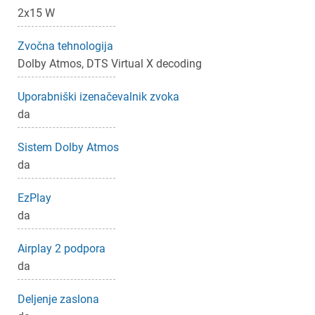
Prijava
Prekliči
2x15 W
Zvočna tehnologija
Dolby Atmos, DTS Virtual X decoding
Uporabniški izenačevalnik zvoka
da
Sistem Dolby Atmos
da
EzPlay
da
Airplay 2 podpora
da
Deljenje zaslona