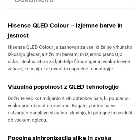
Hisense QLED Colour – Izjemne barve in
jasnost
Hisense QLED Colour je zasnovan za vse, ki želijo vrhunsko
izkušnjo gledanja z živimi barvami in izjemno jasnostjo
slike. Idealna izbira za ljubitelje filmov, iger in vsakodnevne
zabave, ki cenijo kakovost in napredne tehnologije.
Vizualna popolnost z QLED tehnologijo
Doživite več kot milijardo živih odtenkov barv, ki poudarijo
vsako podrobnost na zaslonu. Bogate, pristne barve
ustvarjajo osupljivo vizualno izkušnjo, ki pritegne in navduši
ob vsakem ogledu.
Popolna sinhronizacija slike in zvoka