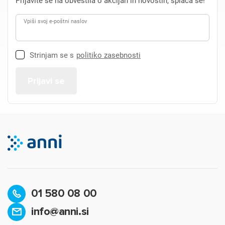
Prijavite se na obvestila o akcijah in novostih, splača se!
Vpiši svoj e-poštni naslov
Strinjam se s
politiko zasebnosti
01 580 08 00
info@anni.si