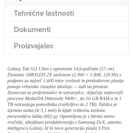
Tehnične lastnosti
Dokumenti
Proizvajalec
Galaxy Tab S11 Ultra z ogromnim 14,6-palčnim (37 cm)
Dynamic AMOLED 2X zaslonom (2.960 × 1.848, 120 Hz) s
podporo za največ 1.600 nitov svetlosti in protiodsevno plastjo
ponuja vrhunsko vizualno izkušnjo — tudi na prostem.
Zasnovan za profesionalce in ustvarjalce, vključuje najnovejši
procesor MediaTek Dimensity 9400+, do 16 GB RAM-a in 1
TB notranjega pomnilnika (razširljivo do 2 TB). Tablica je
izjemno tanka (le 5,1 mm) in kljub velikemu zaslonu
presenetljivo lahka (692 g). Opremljena je s štirimi stereo
zvočniki, izboljšano produktivnostjo s Samsung DeX, umetno
inteligenco Galaxy AI in novo generacijo pisala S Pen.