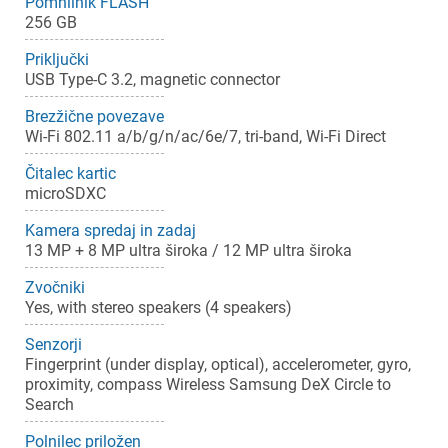
Pomnilnik FLASH
256 GB
Priključki
USB Type-C 3.2, magnetic connector
Brezžične povezave
Wi-Fi 802.11 a/b/g/n/ac/6e/7, tri-band, Wi-Fi Direct
Čitalec kartic
microSDXC
Kamera spredaj in zadaj
×
Prijava
13 MP + 8 MP ultra široka / 12 MP ultra široka
Zvočniki
Za dodajanje na seznam želja morate biti prijavljeni.
Yes, with stereo speakers (4 speakers)
Senzorji
Fingerprint (under display, optical), accelerometer, gyro,
proximity, compass Wireless Samsung DeX Circle to
Prijava
Prekliči
Search
Polnilec priložen