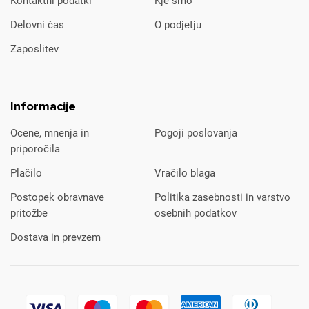
Kontaktni podatki
Kje smo
Delovni čas
O podjetju
Zaposlitev
Informacije
Ocene, mnenja in
Pogoji poslovanja
priporočila
Plačilo
Vračilo blaga
Postopek obravnave
Politika zasebnosti in varstvo
pritožbe
osebnih podatkov
Dostava in prevzem