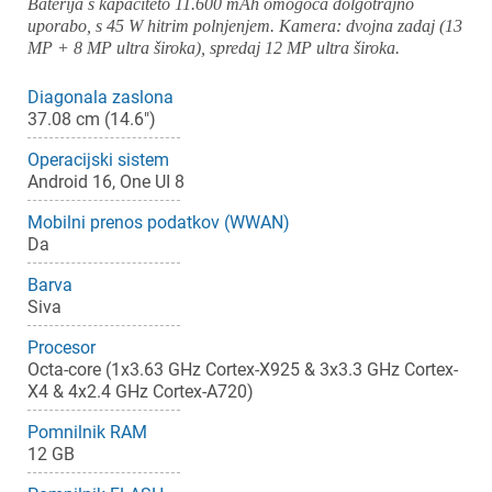
Baterija s kapaciteto 11.600 mAh omogoča dolgotrajno
uporabo, s 45 W hitrim polnjenjem. Kamera: dvojna zadaj (13
MP + 8 MP ultra široka), spredaj 12 MP ultra široka.
Diagonala zaslona
37.08 cm (14.6")
Operacijski sistem
Android 16, One UI 8
Mobilni prenos podatkov (WWAN)
Da
Barva
Siva
Procesor
Octa-core (1x3.63 GHz Cortex-X925 & 3x3.3 GHz Cortex-
X4 & 4x2.4 GHz Cortex-A720)
Pomnilnik RAM
12 GB