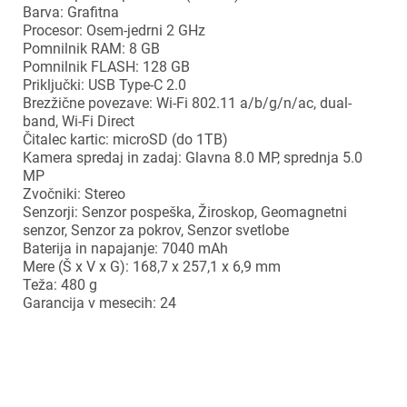
Barva: Grafitna
Procesor: Osem-jedrni 2 GHz
Pomnilnik RAM: 8 GB
Pomnilnik FLASH: 128 GB
Priključki: USB Type-C 2.0
Brezžične povezave: Wi-Fi 802.11 a/b/g/n/ac, dual-
band, Wi-Fi Direct
Čitalec kartic: microSD (do 1TB)
Kamera spredaj in zadaj: Glavna 8.0 MP, sprednja 5.0
MP
×
Zvočniki: Stereo
Prijava
Senzorji: Senzor pospeška, Žiroskop, Geomagnetni
senzor, Senzor za pokrov, Senzor svetlobe
Baterija in napajanje: 7040 mAh
Za dodajanje na seznam želja morate biti prijavljeni.
Mere (Š x V x G): 168,7 x 257,1 x 6,9 mm
Teža: 480 g
Garancija v mesecih: 24
Prijava
Prekliči