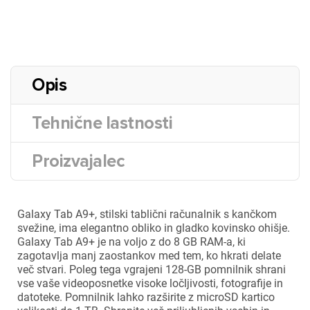
Opis
Tehnične lastnosti
Proizvajalec
Galaxy Tab A9+, stilski tablični računalnik s kančkom
svežine, ima elegantno obliko in gladko kovinsko ohišje.
Galaxy Tab A9+ je na voljo z do 8 GB RAM-a, ki
zagotavlja manj zaostankov med tem, ko hkrati delate
več stvari. Poleg tega vgrajeni 128-GB pomnilnik shrani
vse vaše videoposnetke visoke ločljivosti, fotografije in
datoteke. Pomnilnik lahko razširite z microSD kartico