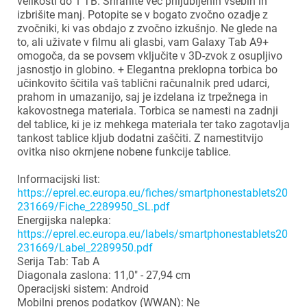
velikosti do 1 TB. Shranite več priljubljenih vsebin in
izbrišite manj. Potopite se v bogato zvočno ozadje z
zvočniki, ki vas obdajo z zvočno izkušnjo. Ne glede na
to, ali uživate v filmu ali glasbi, vam Galaxy Tab A9+
omogoča, da se povsem vključite v 3D-zvok z osupljivo
jasnostjo in globino. + Elegantna preklopna torbica bo
učinkovito ščitila vaš tablični računalnik pred udarci,
prahom in umazanijo, saj je izdelana iz trpežnega in
kakovostnega materiala. Torbica se namesti na zadnji
del tablice, ki je iz mehkega materiala ter tako zagotavlja
tankost tablice kljub dodatni zaščiti. Z namestitvijo
ovitka niso okrnjene nobene funkcije tablice.
Informacijski list:
https://eprel.ec.europa.eu/fiches/smartphonestablets20
231669/Fiche_2289950_SL.pdf
Energijska nalepka:
https://eprel.ec.europa.eu/labels/smartphonestablets20
231669/Label_2289950.pdf
Serija Tab: Tab A
Diagonala zaslona: 11,0" - 27,94 cm
Operacijski sistem: Android
Mobilni prenos podatkov (WWAN): Ne