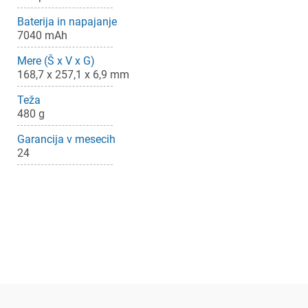
Za dodajanje na seznam želja morate biti prijavljeni.
Baterija in napajanje
7040 mAh
Prijava
Prekliči
Mere (Š x V x G)
168,7 x 257,1 x 6,9 mm
Teža
480 g
Garancija v mesecih
24