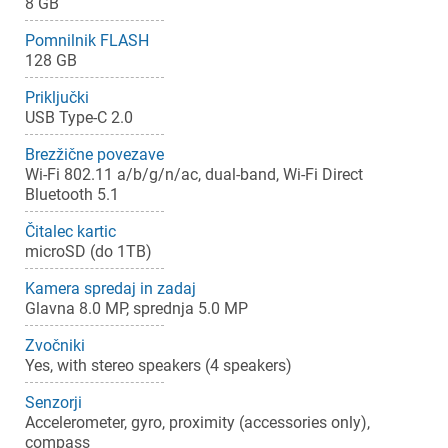
8 GB
Pomnilnik FLASH
128 GB
Priključki
USB Type-C 2.0
Brezžične povezave
Wi-Fi 802.11 a/b/g/n/ac, dual-band, Wi-Fi Direct
Bluetooth 5.1
Čitalec kartic
microSD (do 1TB)
Kamera spredaj in zadaj
Glavna 8.0 MP, sprednja 5.0 MP
Zvočniki
Yes, with stereo speakers (4 speakers)
×
Prijava
Senzorji
Accelerometer, gyro, proximity (accessories only),
compass