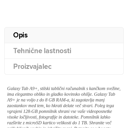
Opis
Tehnične lastnosti
Proizvajalec
Galaxy Tab A9+, stilski tablični računalnik s kančkom svežine,
ima elegantno obliko in gladko kovinsko ohišje. Galaxy Tab
A9+ je na voljo z do 8 GB RAM-a, ki zagotavlja manj
zaostankov med tem, ko hkrati delate več stvari. Poleg tega
vgrajeni 128-GB pomnilnik shrani vse vaše videoposnetke
visoke ločljivosti, fotografije in datoteke. Pomnilnik lahko
razširite z microSD kartico velikosti do 1 TB. Shranite več