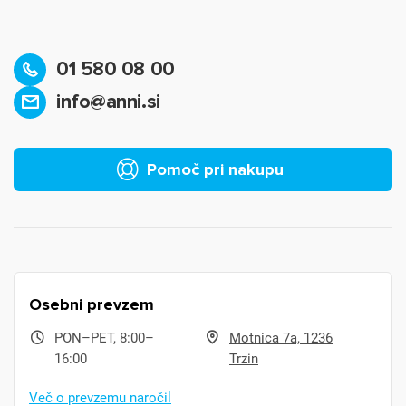
01 580 08 00
info@anni.si
Pomoč pri nakupu
Osebni prevzem
PON–PET, 8:00–
Motnica 7a, 1236
16:00
Trzin
Več o prevzemu naročil