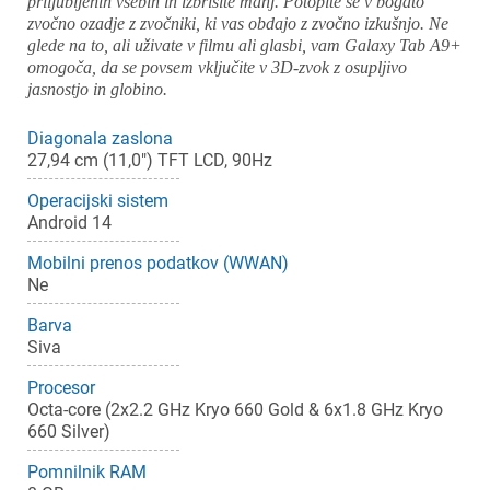
priljubljenih vsebin in izbrišite manj. Potopite se v bogato
zvočno ozadje z zvočniki, ki vas obdajo z zvočno izkušnjo. Ne
glede na to, ali uživate v filmu ali glasbi, vam Galaxy Tab A9+
omogoča, da se povsem vključite v 3D-zvok z osupljivo
jasnostjo in globino.
Diagonala zaslona
27,94 cm (11,0") TFT LCD, 90Hz
Operacijski sistem
Android 14
Mobilni prenos podatkov (WWAN)
Ne
Barva
Siva
Procesor
Octa-core (2x2.2 GHz Kryo 660 Gold & 6x1.8 GHz Kryo
660 Silver)
Pomnilnik RAM