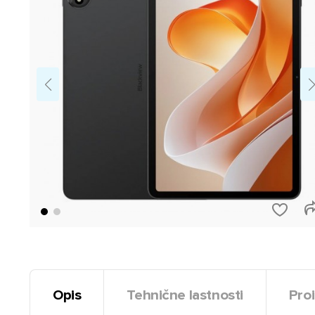
Opis
Tehnične lastnosti
Proi