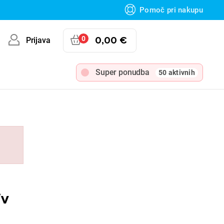
Pomoč pri nakupu
0
0,00 €
Prijava
Super ponudba
50 aktivnih
iv