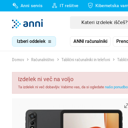
Anni servis
IT rešitve
Kibernetska var
Izberi oddelek
ANNI računalniki
Preno
Domov
Računalništvo
Tablični računalniki in telefoni
Tablič
Izdelek ni več na voljo
Ta izdelek ni več dobavljiv. Vabimo vas, da si ogledate
našo ponudbo 