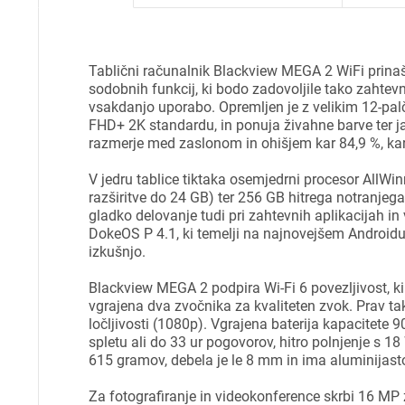
Tablični računalnik Blackview MEGA 2 WiFi prinaša
sodobnih funkcij, ki bodo zadovoljile tako zahtevn
vsakdanjo uporabo. Opremljen je z velikim 12-palč
FHD+ 2K standardu, in ponuja živahne barve ter j
razmerje med zaslonom in ohišjem kar 84,9 %, k
V jedru tablice tiktaka osemjedrni procesor AllW
razširitve do 24 GB) ter 256 GB hitrega notranjega
gladko delovanje tudi pri zahtevnih aplikacijah in
DokeOS P 4.1, ki temelji na najnovejšem Androidu 
izkušnjo.
Blackview MEGA 2 podpira Wi-Fi 6 povezljivost, ki 
vgrajena dva zvočnika za kvaliteten zvok. Prav tak
ločljivosti (1080p). Vgrajena baterija kapacitet
spletu ali do 33 ur pogovorov, hitro polnjenje s 1
615 gramov, debela je le 8 mm in ima aluminijasto 
Za fotografiranje in videokonference skrbi 16 M