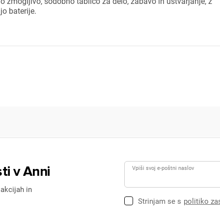
jo zmogljivo, sodobno tablico za delo, zabavo in ustvarjanje, z
o baterije.
ti v Anni
Vpiši svoj e-poštni naslov
 akcijah in
Strinjam se s
politiko z