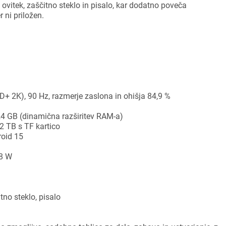
ovitek, zaščitno steklo in pisalo, kar dodatno poveča
ni priložen.
ijava
HD+ 2K), 90 Hz, razmerje zaslona in ohišja 84,9 %
dodajanje na seznam želja morate biti prijavljeni.
4 GB (dinamična razširitev RAM-a)
 2 TB s TF kartico
roid 15
Prijava
rekliči
18 W
tno steklo, pisalo