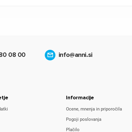
80 08 00
info@anni.si
etje
Informacije
atki
Ocene, mnenja in priporočila
Pogoji poslovanja
Plačilo