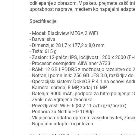
odklepanje z obrazom. V paketu prejmete zaščitni 
uporabnost naprave, medtem ko napajalni adapter 
Specifikacije:
- Model: Blackview MEGA 2 WiFi
- Barva: siva
Pr
- Dimenzije: 281,7 x 177,2 x 8,0 mm
- Teža: 615 g
- Zaslon: 12-palčni IPS, ločljivost 1200 x 2000 (F
Za 
- Procesor: osemjedrni AllWinner A733
- RAM: 12 GB LPDDR5 z možnostjo razširitve do 2
- Notranji pomnilnik: 256 GB UFS 3.0, razširljiv do
- Operacijski sistem: DokeOS P 4.1 na osnovi And
P
- Kamera: spredaj 8 MP, zadaj 16 MP
- Baterija: 9000 mAh, podpora za hitro polnjenje 
- Zvok: dva vgrajena zvočnika
- Povezljivost: Wi-Fi 6 (802.11 a/b/g/n/ac/ax)
- Podpora za Netflix HD 1080p
- Vključena dodatna oprema: zaščitni ovitek, zašči
- Napajalni adapter ni priložen