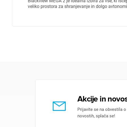
Blackview MEGA 2 je idealna izbira za vse, ki išče
veliko prostora za shranjevanje in dolgo avtonomij
Akcije in novos
Prijavite se na obvestila o
novostih, splača se!