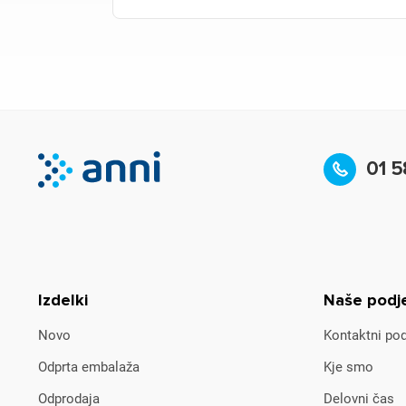
01 5
Izdelki
Naše podj
Novo
Kontaktni pod
Odprta embalaža
Kje smo
Odprodaja
Delovni čas