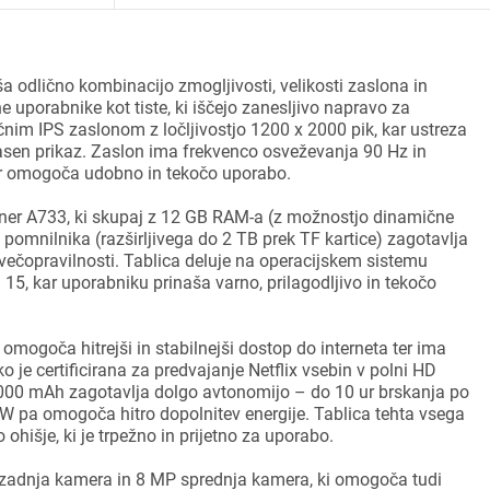
 odlično kombinacijo zmogljivosti, velikosti zaslona in
e uporabnike kot tiste, ki iščejo zanesljivo napravo za
nim IPS zaslonom z ločljivostjo 1200 x 2000 pik, kar ustreza
asen prikaz. Zaslon ima frekvenco osveževanja 90 Hz in
ar omogoča udobno in tekočo uporabo.
inner A733, ki skupaj z 12 GB RAM-a (z možnostjo dinamične
 pomnilnika (razširljivega do 2 TB prek TF kartice) zagotavlja
 večopravilnosti. Tablica deluje na operacijskem sistemu
15, kar uporabniku prinaša varno, prilagodljivo in tekočo
omogoča hitrejši in stabilnejši dostop do interneta ter ima
o je certificirana za predvajanje Netflix vsebin v polni HD
e 9000 mAh zagotavlja dolgo avtonomijo – do 10 ur brskanja po
8 W pa omogoča hitro dopolnitev energije. Tablica tehta vsega
ohišje, ki je trpežno in prijetno za uporabo.
P zadnja kamera in 8 MP sprednja kamera, ki omogoča tudi