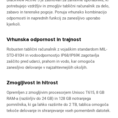
Blackview Active 5 je zasnovan za zahtevne uporabnike, ki
potrebujejo vzdržljiv in zmogljiv tablični računalnik za delo,
zabavo in terenske pogoje. Ponuja vrhunsko kombinacijo
odpornosti in naprednih funkcij za zanesljivo uporabo
kjerkoli.
Vrhunska odpornost in trajnost
Robusten tablični računalnik z vojaškim standardom MIL-
STD-810H in vodoodpornostjo IP68/IP69K zagotavlja
zaščito pred udarci, prahom in vodo, kar omogoča
zanesljivo delovanje v najzahtevnejših okoljih.
Zmogljivost in hitrost
Opremljen z zmogljivim procesorjem Unisoc T615, 8 GB
RAM-a (razširljiv do 24 GB) in 128 GB notranjega
pomnilnika, ki ga lahko razširite do 2 TB, tablica omogoča
tekoče delovanje in shranjevanje vseh pomembnih datotek.