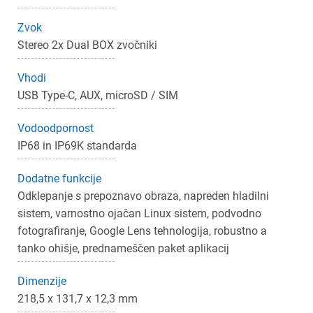
Zvok
Stereo 2x Dual BOX zvočniki
Vhodi
USB Type-C, AUX, microSD / SIM
Vodoodpornost
IP68 in IP69K standarda
Dodatne funkcije
Odklepanje s prepoznavo obraza, napreden hladilni
sistem, varnostno ojačan Linux sistem, podvodno
fotografiranje, Google Lens tehnologija, robustno a
tanko ohišje, prednameščen paket aplikacij
Dimenzije
218,5 x 131,7 x 12,3 mm