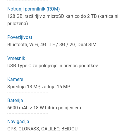
Notranji pomnilnik (ROM)
128 GB, razširljiv z microSD kartico do 2 TB (kartica ni
priložena)
Povezljivost
Bluetooth, WiFi, 4G LTE / 3G / 2G, Dual SIM
×
Prijava
Vmesnik
USB Type-C za polnjenje in prenos podatkov
Za dodajanje na seznam želja morate biti prijavljeni.
Kamere
Sprednja 13 MP, zadnja 16 MP
Prijava
Prekliči
Baterija
6600 mAh z 18 W hitrim polnjenjem
Navigacija
GPS, GLONASS, GALILEO, BEIDOU