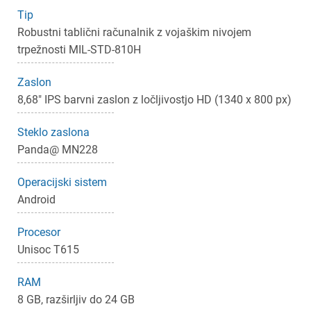
Tip
Robustni tablični računalnik z vojaškim nivojem
trpežnosti MIL-STD-810H
Zaslon
8,68" IPS barvni zaslon z ločljivostjo HD (1340 x 800 px)
Steklo zaslona
Panda@ MN228
Operacijski sistem
Android
Procesor
Unisoc T615
RAM
8 GB, razširljiv do 24 GB