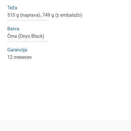
Teža
510 g (naprava), 749 g (z embalažo)
Barva
Črna (Onyx Black)
Garancija
12 mesecev