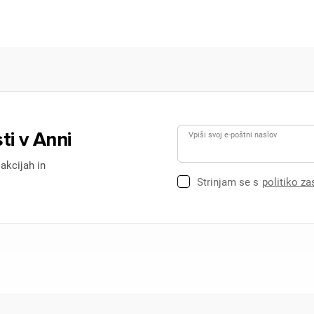
ti v Anni
Vpiši svoj e-poštni naslov
 akcijah in
Strinjam se s
politiko z