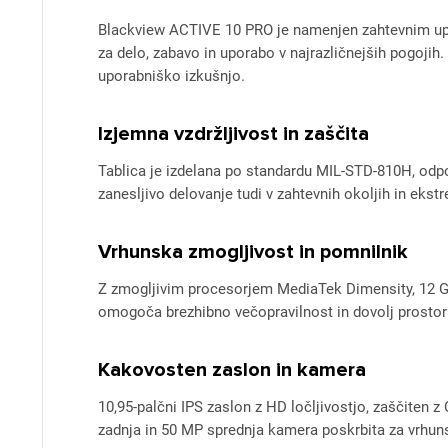
Blackview ACTIVE 10 PRO je namenjen zahtevnim upor
za delo, zabavo in uporabo v najrazličnejših pogoji
uporabniško izkušnjo.
Izjemna vzdržljivost in zaščita
Tablica je izdelana po standardu MIL-STD-810H, odpor
zanesljivo delovanje tudi v zahtevnih okoljih in ekst
Vrhunska zmogljivost in pomnilnik
Z zmogljivim procesorjem MediaTek Dimensity, 12 GB
omogoča brezhibno večopravilnost in dovolj prostor
Kakovosten zaslon in kamera
10,95-palčni IPS zaslon z HD ločljivostjo, zaščiten 
zadnja in 50 MP sprednja kamera poskrbita za vrhunsk