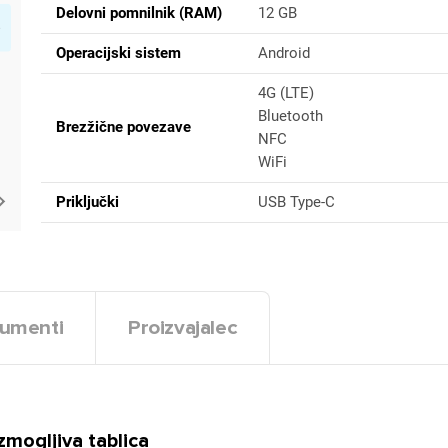
Delovni pomnilnik (RAM)
12 GB
Operacijski sistem
Android
4G (LTE)
Bluetooth
Brezžične povezave
NFC
WiFi
Priključki
USB Type-C
umenti
Proizvajalec
mogljiva tablica