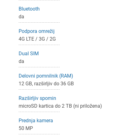
Bluetooth
da
ijava
Podpora omrežij
dodajanje na seznam želja morate biti prijavljeni.
4G LTE / 3G / 2G
Dual SIM
da
Prijava
rekliči
Delovni pomnilnik (RAM)
12 GB, razširljiv do 36 GB
Razširljiv spomin
microSD kartica do 2 TB (ni priložena)
Prednja kamera
50 MP