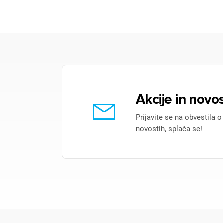
Akcije in novos
Prijavite se na obvestila o
novostih, splača se!