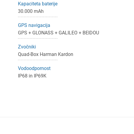
Kapaciteta baterije
30.000 mAh
GPS navigacija
GPS + GLONASS + GALILEO + BEIDOU
Zvočniki
Quad-Box Harman Kardon
Vodoodpornost
IP68 in IP69K