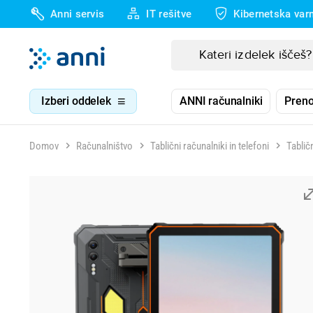
Anni servis
IT rešitve
Kibernetska var
Izberi oddelek
ANNI računalniki
Preno
Domov
Računalništvo
Tablični računalniki in telefoni
Tablič