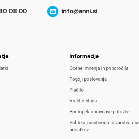
80 08 00
info@anni.si
etje
Informacije
atki
Ocene, mnenja in priporočila
Pogoji poslovanja
Plačilo
Vračilo blaga
Postopek obravnave pritožbe
Politika zasebnosti in varstvo os
podatkov