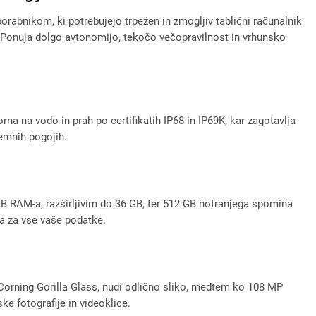
abnikom, ki potrebujejo trpežen in zmogljiv tablični računalnik
h. Ponuja dolgo avtonomijo, tekočo večopravilnost in vrhunsko
na na vodo in prah po certifikatih IP68 in IP69K, kar zagotavlja
remnih pogojih.
 RAM-a, razširljivim do 36 GB, ter 512 GB notranjega spomina
a za vse vaše podatke.
z Corning Gorilla Glass, nudi odlično sliko, medtem ko 108 MP
e fotografije in videoklice.