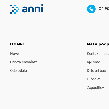
01 5
Izdelki
Naše podj
Novo
Kontaktni pod
Odprta embalaža
Kje smo
Odprodaja
Delovni čas
O podjetju
Zaposlitev