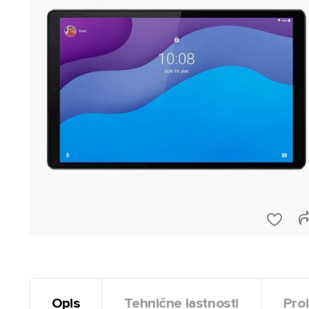
Opis
Tehnične lastnosti
Proi