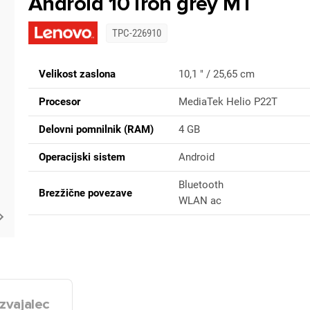
Android 10 iron grey MT
TPC-226910
Velikost zaslona
10,1 " / 25,65 cm
Procesor
MediaTek Helio P22T
Delovni pomnilnik (RAM)
4 GB
Operacijski sistem
Android
Bluetooth
Brezžične povezave
WLAN ac
zvajalec