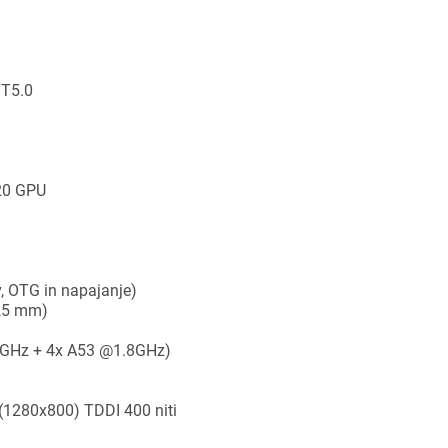
BT5.0
ijava
dodajanje na seznam želja morate biti prijavljeni.
320 GPU
Prijava
rekliči
v, OTG in napajanje)
3,5 mm)
.3GHz + 4x A53 @1.8GHz)
D (1280x800) TDDI 400 niti