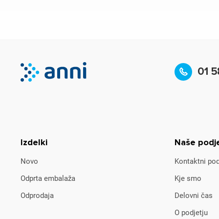
01 5
Izdelki
Naše podj
Novo
Kontaktni pod
Odprta embalaža
Kje smo
Odprodaja
Delovni čas
O podjetju