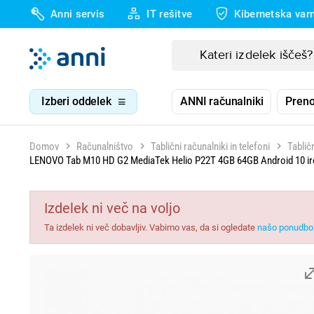
Anni servis
IT rešitve
Kibernetska var
Izberi oddelek
ANNI računalniki
Preno
Domov
Računalništvo
Tablični računalniki in telefoni
Tablič
LENOVO Tab M10 HD G2 MediaTek Helio P22T 4GB 64GB Android 10 ir
Izdelek ni več na voljo
Ta izdelek ni več dobavljiv. Vabimo vas, da si ogledate
našo ponudbo 