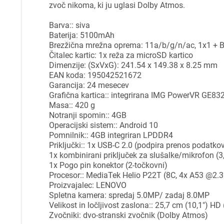
zvoč nikoma, ki ju uglasi Dolby Atmos.
Barva:: siva
Baterija: 5100mAh
Brezžična mrežna oprema: 11a/b/g/n/ac, 1x1 + 
Čitalec kartic: 1x reža za microSD kartico
Pr
Dimenzije: (SxVxG): 241.54 x 149.38 x 8.25 mm
EAN koda: 195042521672
Garancija: 24 mesecev
Za 
Grafična kartica:: integrirana IMG PowerVR GE8
Masa:: 420 g
Notranji spomin:: 4GB
Operacijski sistem:: Android 10
P
Pomnilnik:: 4GB integriran LPDDR4
Priključki:: 1x USB-C 2.0 (podpira prenos podatko
1x kombinirani priključek za slušalke/mikrofon (
1x Pogo pin konektor (2-točkovni)
Procesor:: MediaTek Helio P22T (8C, 4x A53 @2
Proizvajalec: LENOVO
Spletna kamera: spredaj 5.0MP/ zadaj 8.0MP
Velikost in ločljivost zaslona:: 25,7 cm (10,1") H
Zvočniki: dvo-stranski zvočnik (Dolby Atmos)