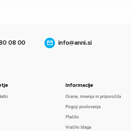
80 08 00
info@anni.si
etje
Informacije
atki
Ocene, mnenja in priporočila
Pogoji poslovanja
Plačilo
Vračilo blaga