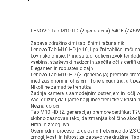
LENOVO Tab M10 HD (2.generacija) 64GB (ZA6W0
Zabava združinskimi tabličnimi računalniki
Lenovo Tab M10 HD je 10,1-palčni tablični računal
kovinsko ohišje. Prinaša tudi odličen zvok ter dod
vsebina, starševski nadzor in zaščita oči s certif
Eleganten in robusten dizajn
Lenovo Tab M10 HD (2. generacija) premore premi
med zaslonom in ohišjem. To je elegantna, a trpežna
Nikoli ne zamudite trenutka
Zadnja kamera s samodejnim ostrenjem in ločljiv
vaši družini, da ujame najljubše trenutke v kristaln
Nežna do oči
Tab M10 HD (2. generacija) premore certifikat T?V
skrbno zasnovan tako, da zmanjša količino škodlj
Hitra in zmogljiva
Osemjedrni procesor z delovno frekvenco do 2,3 G
zmogljivosti in hitrost za zabavo vse družine. T