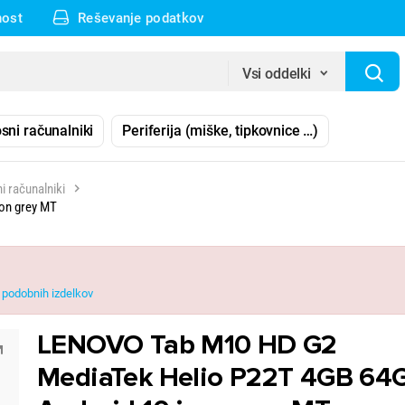
nost
Reševanje podatkov
Vsi oddelki
sni računalniki
Periferija (miške, tipkovnice …)
ni računalniki
on grey MT
podobnih izdelkov
LENOVO Tab M10 HD G2
MediaTek Helio P22T 4GB 64