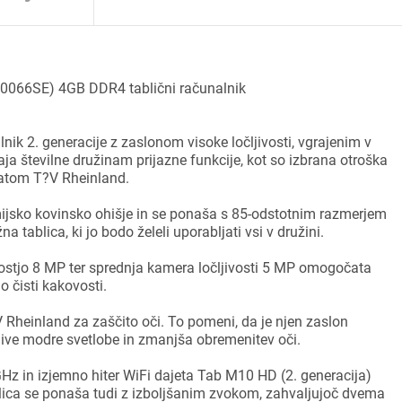
066SE) 4GB DDR4 tablični računalnik
nik 2. generacije z zaslonom visoke ločljivosti, vgrajenim v
aja številne družinam prijazne funkcije, kot so izbrana otroška
ikatom T?V Rheinland.
jsko kovinsko ohišje in se ponaša s 85-odstotnim razmerjem
 tablica, ki jo bodo želeli uporabljati vsi v družini.
ostjo 8 MP ter sprednja kamera ločljivosti 5 MP omogočata
o čisti kakovosti.
 Rheinland za zaščito oči. To pomeni, da je njen zaslon
ive modre svetlobe in zmanjša obremenitev oči.
Hz in izjemno hiter WiFi dajeta Tab M10 HD (2. generacija)
ablica se ponaša tudi z izboljšanim zvokom, zahvaljujoč dvema