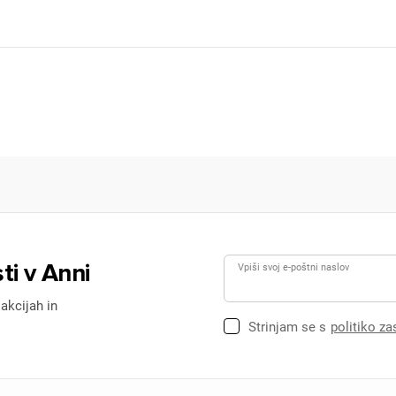
ti v Anni
Vpiši svoj e-poštni naslov
 akcijah in
Strinjam se s
politiko z