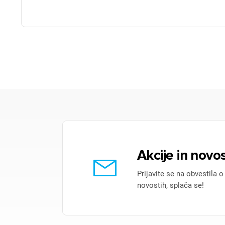
Akcije in novos
Prijavite se na obvestila o
novostih, splača se!