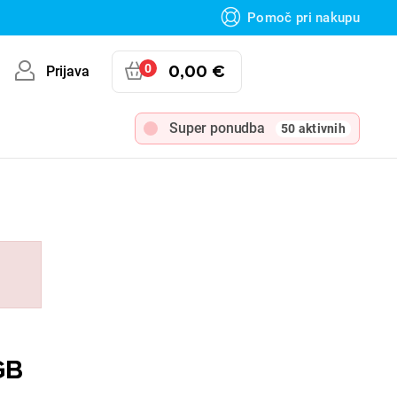
Pomoč pri nakupu
0
0,00 €
Prijava
Super ponudba
50 aktivnih
GB