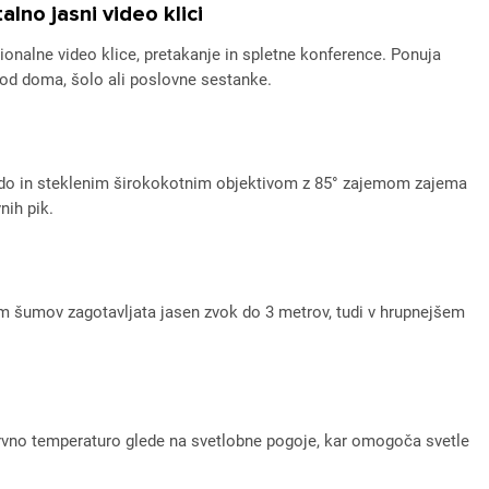
no jasni video klici
nalne video klice, pretakanje in spletne konference. Ponuja
 od doma, šolo ali poslovne sestanke.
kundo in steklenim širokokotnim objektivom z 85° zajemom zajema
nih pik.
em šumov zagotavljata jasen zvok do 3 metrov, tudi v hrupnejšem
arvno temperaturo glede na svetlobne pogoje, kar omogoča svetle