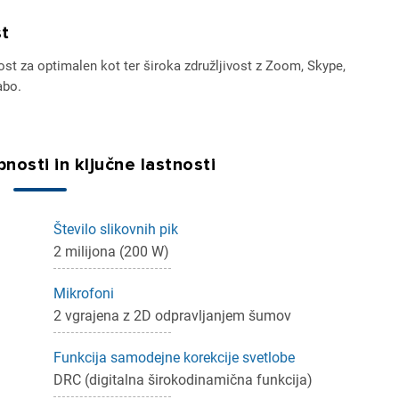
st
vost za optimalen kot ter široka združljivost z Zoom, Skype,
abo.
nosti in ključne lastnosti
ijava
Število slikovnih pik
dodajanje na seznam želja morate biti prijavljeni.
2 milijona (200 W)
Mikrofoni
2 vgrajena z 2D odpravljanjem šumov
Prijava
rekliči
Funkcija samodejne korekcije svetlobe
DRC (digitalna širokodinamična funkcija)