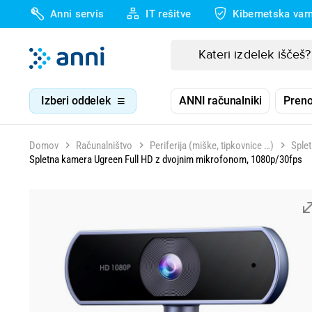
Anni servis
IT rešitve
Kibernetska var
Izberi oddelek
ANNI računalniki
Preno
Domov
Računalništvo
Periferija (miške, tipkovnice …)
Sple
Spletna kamera Ugreen Full HD z dvojnim mikrofonom, 1080p/30fps