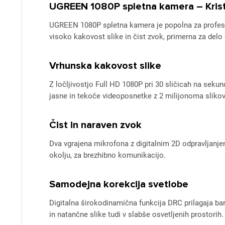
UGREEN 1080P spletna kamera – Kristal
UGREEN 1080P spletna kamera je popolna za profesio
visoko kakovost slike in čist zvok, primerna za delo
Vrhunska kakovost slike
Z ločljivostjo Full HD 1080P pri 30 sličicah na se
jasne in tekoče videoposnetke z 2 milijonoma slikov
Čist in naraven zvok
Dva vgrajena mikrofona z digitalnim 2D odpravljanj
okolju, za brezhibno komunikacijo.
Samodejna korekcija svetlobe
Digitalna širokodinamična funkcija DRC prilagaja b
in natančne slike tudi v slabše osvetljenih prostorih.