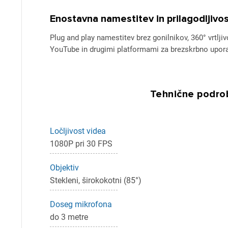
Enostavna namestitev in prilagodljivo
Plug and play namestitev brez gonilnikov, 360° vrtlji
YouTube in drugimi platformami za brezskrbno upor
Tehnične podrob
Pr
Ločljivost videa
Za 
1080P pri 30 FPS
Objektiv
Stekleni, širokokotni (85°)
P
Doseg mikrofona
do 3 metre