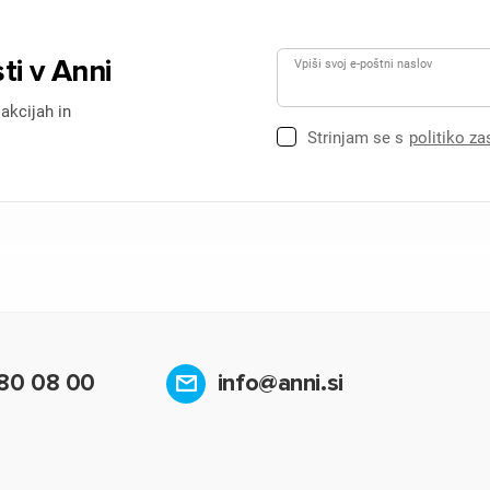
ti v Anni
Vpiši svoj e-poštni naslov
 akcijah in
Strinjam se s
politiko z
80 08 00
info@anni.si