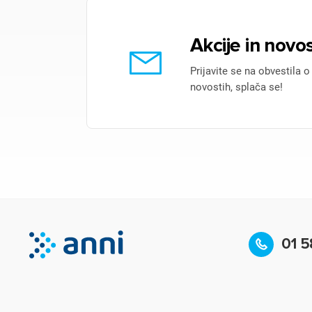
Akcije in novos
Prijavite se na obvestila o
novostih, splača se!
01 5