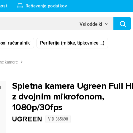
nost
Reševanje podatkov
Vsi oddelki
sni računalniki
Periferija (miške, tipkovnice …)
tne kamere
Spletna kamera Ugreen Full 
z dvojnim mikrofonom,
1080p/30fps
VID-365698