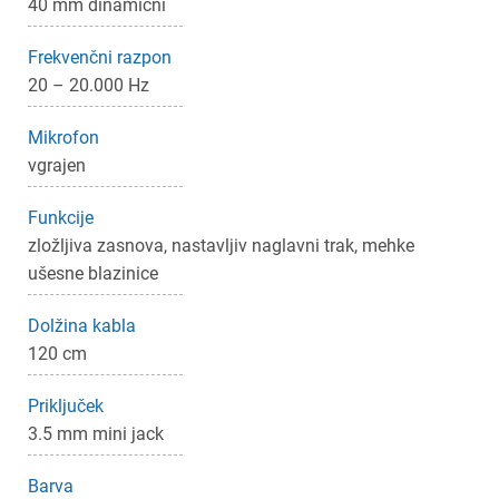
40 mm dinamični
Frekvenčni razpon
20 – 20.000 Hz
Mikrofon
vgrajen
×
Prijava
Funkcije
zložljiva zasnova, nastavljiv naglavni trak, mehke
Za dodajanje na seznam želja morate biti prijavljeni.
ušesne blazinice
Dolžina kabla
120 cm
Prijava
Prekliči
Priključek
3.5 mm mini jack
Barva