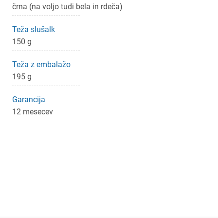
črna (na voljo tudi bela in rdeča)
Teža slušalk
150 g
Teža z embalažo
195 g
Garancija
12 mesecev