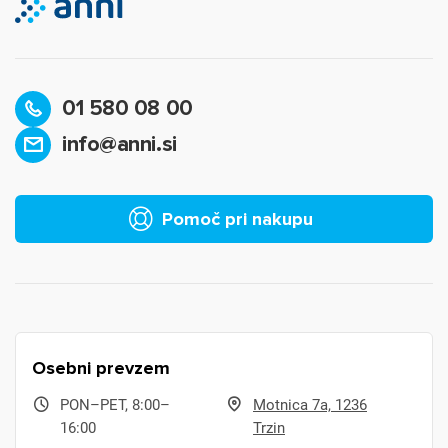
01 580 08 00
info@anni.si
Pomoč pri nakupu
Osebni prevzem
PON–PET, 8:00–
Motnica 7a, 1236
16:00
Trzin