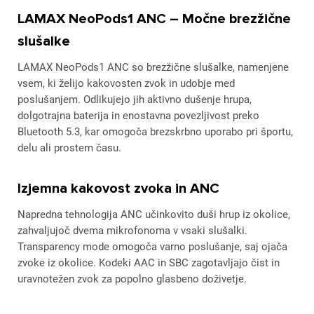
LAMAX NeoPods1 ANC – Močne brezžične
slušalke
LAMAX NeoPods1 ANC so brezžične slušalke, namenjene
vsem, ki želijo kakovosten zvok in udobje med
poslušanjem. Odlikujejo jih aktivno dušenje hrupa,
dolgotrajna baterija in enostavna povezljivost preko
Bluetooth 5.3, kar omogoča brezskrbno uporabo pri športu,
delu ali prostem času.
Izjemna kakovost zvoka in ANC
Napredna tehnologija ANC učinkovito duši hrup iz okolice,
zahvaljujoč dvema mikrofonoma v vsaki slušalki.
Transparency mode omogoča varno poslušanje, saj ojača
zvoke iz okolice. Kodeki AAC in SBC zagotavljajo čist in
uravnotežen zvok za popolno glasbeno doživetje.