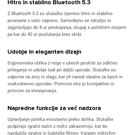
Hitro in stabilno Bluetooth 5.3
Z Bluetooth 5.3 so slušalke izjemno hitro in stabilno
povezane z vašo napravo. Samodejno se združijo in
zagotavljajo do 8 ur predvajanja, skupaj s polnilnim etuijem
pa kar do 42 ur poslušanja brez skrbi.
Udobje in eleganten dizajn
Ergonomska oblika z nogo v ušesih poskrbi za odlično
prileganje in udobje tudi pri daljši uporabi. Slušalke so
odporne na znoj in vlago, kar jih naredi idealne za šport in
vsakodnevno uporabo. Prenosni etui je kompakten in
priročen za shranjevanje.
Napredne funkcije za več nadzora
Upravljanje poteka enostavno preko dotika. Slušalke
podpirajo igralni način z nizko zakasnitvijo, kar bo
navdušilo igralce in ljubitelje filmov. Vgrajen mikrofon