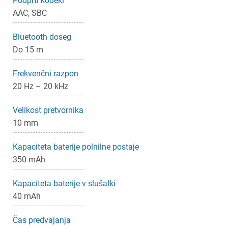
Podprti kodeki
AAC, SBC
Bluetooth doseg
Do 15 m
Frekvenčni razpon
20 Hz – 20 kHz
Velikost pretvornika
10 mm
×
Prijava
Kapaciteta baterije polnilne postaje
Za dodajanje na seznam želja morate biti prijavljeni.
350 mAh
Kapaciteta baterije v slušalki
40 mAh
Prijava
Prekliči
Čas predvajanja