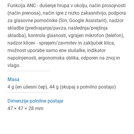
Funkcija ANC - dušenje hrupa v okolju, način prosojnosti
(način prenosa), način igre z nizko zakasnitvijo, podpora
za glasovne pomočnike (Siri, Google Assistant), nadzor
skladbe (predvajanje/pavza, naslednja/prejšnja
skladba), kontrola glasnosti, vgrajen mikrofon (telefon),
nadzor klicev - sprejem/zavrnitev in zaključek klica,
možnost uporabe samo ene slušalke, indikator
napolnjenosti, ergonomska oblika, odporen na znoj in
vlago.
Masa
4 g (en ušesni čep), 44 g (skupaj s polnilno postajo)
Dimenzije polnilne postaje
47 × 47 × 28 mm