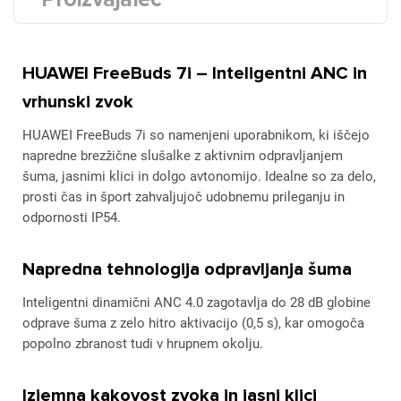
HUAWEI FreeBuds 7i – Inteligentni ANC in
vrhunski zvok
HUAWEI FreeBuds 7i so namenjeni uporabnikom, ki iščejo
napredne brezžične slušalke z aktivnim odpravljanjem
šuma, jasnimi klici in dolgo avtonomijo. Idealne so za delo,
prosti čas in šport zahvaljujoč udobnemu prileganju in
odpornosti IP54.
Napredna tehnologija odpravljanja šuma
Inteligentni dinamični ANC 4.0 zagotavlja do 28 dB globine
odprave šuma z zelo hitro aktivacijo (0,5 s), kar omogoča
popolno zbranost tudi v hrupnem okolju.
Izjemna kakovost zvoka in jasni klici