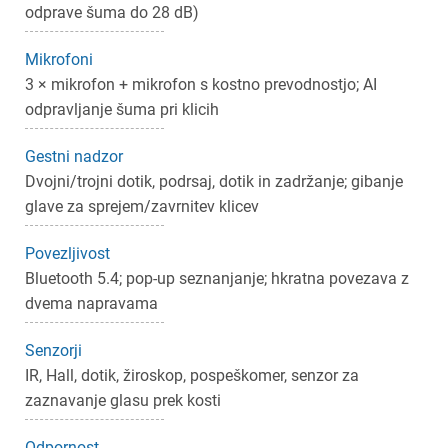
odprave šuma do 28 dB)
Mikrofoni
3 × mikrofon + mikrofon s kostno prevodnostjo; AI
odpravljanje šuma pri klicih
×
Prijava
Gestni nadzor
Dvojni/trojni dotik, podrsaj, dotik in zadržanje; gibanje
Za dodajanje na seznam želja morate biti prijavljeni.
glave za sprejem/zavrnitev klicev
Povezljivost
Prijava
Bluetooth 5.4; pop-up seznanjanje; hkratna povezava z
Prekliči
dvema napravama
Senzorji
IR, Hall, dotik, žiroskop, pospeškomer, senzor za
zaznavanje glasu prek kosti
Odpornost