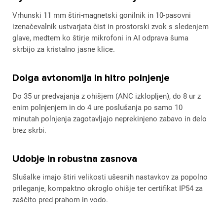
Vrhunski 11 mm štiri-magnetski gonilnik in 10-pasovni
izenačevalnik ustvarjata čist in prostorski zvok s sledenjem
glave, medtem ko štirje mikrofoni in AI odprava šuma
skrbijo za kristalno jasne klice.
Dolga avtonomija in hitro polnjenje
Do 35 ur predvajanja z ohišjem (ANC izklopljen), do 8 ur z
enim polnjenjem in do 4 ure poslušanja po samo 10
minutah polnjenja zagotavljajo neprekinjeno zabavo in delo
brez skrbi.
Udobje in robustna zasnova
Slušalke imajo štiri velikosti ušesnih nastavkov za popolno
prileganje, kompaktno okroglo ohišje ter certifikat IP54 za
zaščito pred prahom in vodo.