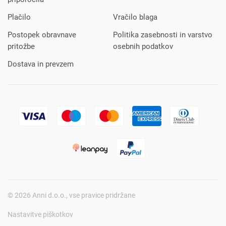
Plačilo
Vračilo blaga
Postopek obravnave
Politika zasebnosti in varstvo
pritožbe
osebnih podatkov
Dostava in prevzem
© 2026 Anni d.o.o., vse pravice pridržane
Nastavitve piškotkov