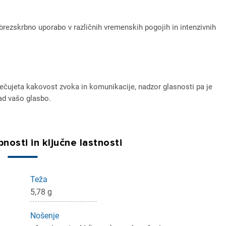
ezskrbno uporabo v različnih vremenskih pogojih in intenzivnih
čujeta kakovost zvoka in komunikacije, nadzor glasnosti pa je
ad vašo glasbo.
nosti in ključne lastnosti
ijava
Teža
5,78 g
dodajanje na seznam želja morate biti prijavljeni.
Nošenje