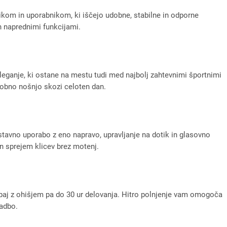
kom in uporabnikom, ki iščejo udobne, stabilne in odporne
n naprednimi funkcijami.
leganje, ki ostane na mestu tudi med najbolj zahtevnimi športnimi
bno nošnjo skozi celoten dan.
avno uporabo z eno napravo, upravljanje na dotik in glasovno
 in sprejem klicev brez motenj.
paj z ohišjem pa do 30 ur delovanja. Hitro polnjenje vam omogoča
vadbo.