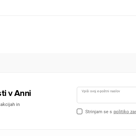
ti v Anni
Vpiši svoj e-poštni naslov
 akcijah in
Strinjam se s
politiko z