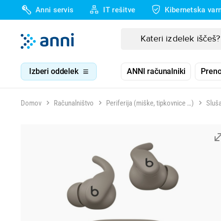
Anni servis
IT rešitve
Kibernetska var
Izberi oddelek
ANNI računalniki
Preno
Domov
Računalništvo
Periferija (miške, tipkovnice …)
Sluš