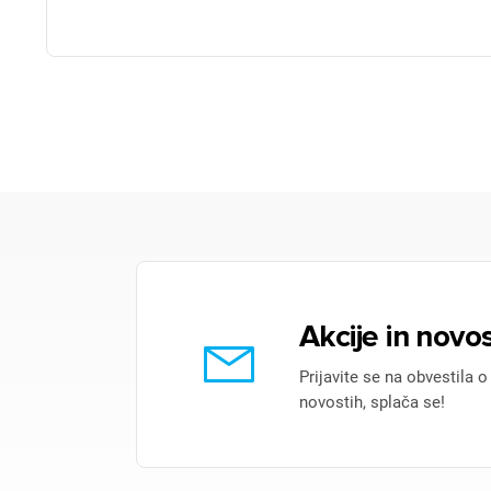
Akcije in novos
Prijavite se na obvestila o
novostih, splača se!