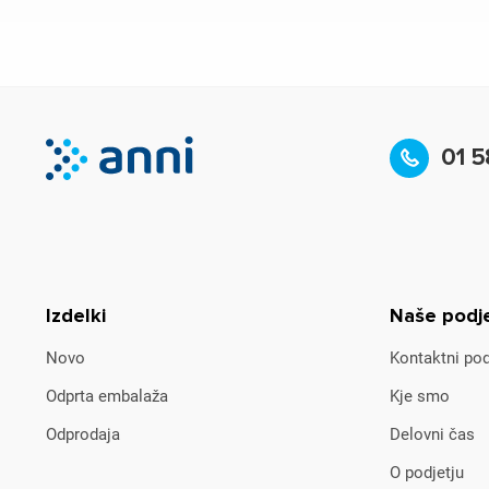
01 5
Izdelki
Naše podj
Novo
Kontaktni pod
Odprta embalaža
Kje smo
Odprodaja
Delovni čas
O podjetju