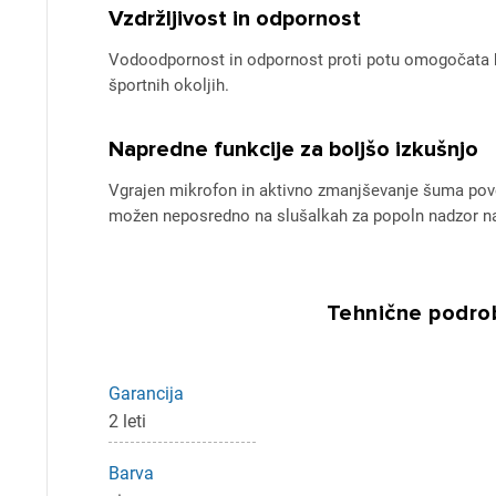
Vzdržljivost in odpornost
Vodoodpornost in odpornost proti potu omogočata br
športnih okoljih.
Napredne funkcije za boljšo izkušnjo
Vgrajen mikrofon in aktivno zmanjševanje šuma pove
možen neposredno na slušalkah za popoln nadzor n
Tehnične podrob
Pr
Garancija
2 leti
Za 
Barva