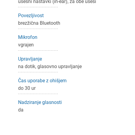
ušesni nastavki (in-ear), za obe ušesi
Prijava
rekliči
Povezljivost
brezžična Bluetooth
Mikrofon
vgrajen
Upravljanje
na dotik, glasovno upravljanje
Čas uporabe z ohišjem
do 30 ur
Nadziranje glasnosti
da