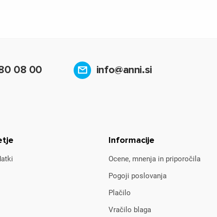
80 08 00
info@anni.si
etje
Informacije
atki
Ocene, mnenja in priporočila
Pogoji poslovanja
Plačilo
Vračilo blaga