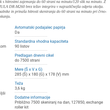
ik s hitrostmi zajemanja do 60 strani na minuto/120 slik na minuto. Z
 DR-M260 brez težav integrira v najrazličnejša odprta okolja.
lnike in prinaša hitrosti skeniranja do 60 strani na minuto pri črno-
skanju.
Avtomatski podajalec papirja
Da
Standardna vhodna kapaciteta
ikom
90 listov
Predlagan dnevni cikel
do 7500 strani
Mere (Š x V x G)
285 (Š) x 180 (G) x 178 (V) mm
Teža
3,6 kg
ljši
Dodatne informacije
Približno 7500 skeniranj na dan, 127850, exchange
ijava
roller kit