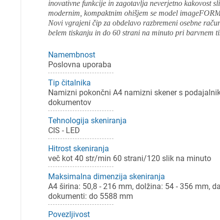
inovativne funkcije in zagotavlja neverjetno kakovost sl
modernim, kompaktnim ohišjem se model imageFORMULA
Novi vgrajeni čip za obdelavo razbremeni osebne računa
belem tiskanju in do 60 strani na minuto pri barvnem ti
Namembnost
Poslovna uporaba
Tip čitalnika
Namizni pokončni A4 namizni skener s podajaln
dokumentov
Tehnologija skeniranja
CIS - LED
Hitrost skeniranja
več kot 40 str/min 60 strani/120 slik na minuto
Maksimalna dimenzija skeniranja
A4 širina: 50,8 - 216 mm, dolžina: 54 - 356 mm, da
dokumenti: do 5588 mm
Pr
Povezljivost