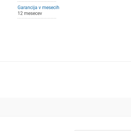
Garancija v mesecih
dodajanje na seznam želja morate biti prijavljeni.
12 mesecev
Prijava
rekliči