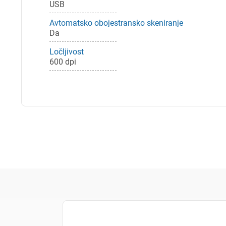
USB
Za 
Avtomatsko obojestransko skeniranje
Da
Ločljivost
P
600 dpi