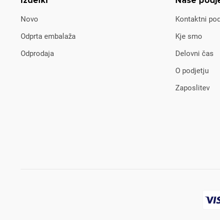
Izdelki
Naše podj
Novo
Kontaktni pod
Odprta embalaža
Kje smo
Odprodaja
Delovni čas
O podjetju
Zaposlitev