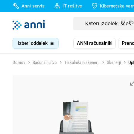
Anni servis
IT rešitve
Kibernetska var
Izberi oddelek
ANNI računalniki
Preno
Domov
Računalništvo
Tiskalniki in skenerji
Skenerji
Opt