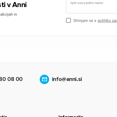
ti v Anni
Vpiši svoj e-poštni naslov
 akcijah in
Strinjam se s
politiko z
80 08 00
info@anni.si