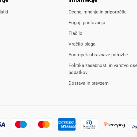
etje
Informacije
atki
Ocene, mnenja in priporočila
Pogoji poslovanja
Plačilo
Vračilo blaga
Postopek obravnave pritožbe
Politika zasebnosti in varstvo os
podatkov
Dostava in prevzem