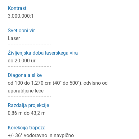
Kontrast
3.000.000:1
Svetlobni vir
Laser
Življenjska doba laserskega vira
do 20.000 ur
×
Prijava
Diagonala slike
Za dodajanje na seznam želja morate biti prijavljeni.
od 100 do 1.270 cm (40" do 500"), odvisno od
uporabljene leče
Razdalja projekcije
Prijava
Prekliči
0,86 m do 43,2 m
Korekcija trapeza
+/- 36° vodoravno in navpično