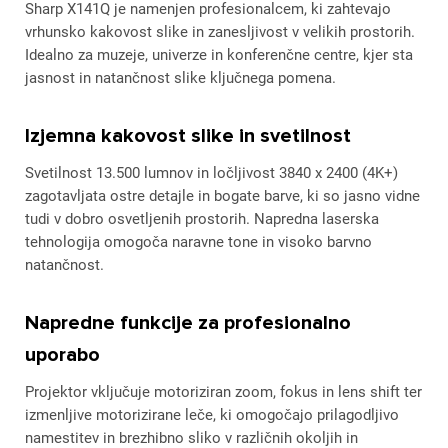
Sharp X141Q je namenjen profesionalcem, ki zahtevajo
vrhunsko kakovost slike in zanesljivost v velikih prostorih.
Idealno za muzeje, univerze in konferenčne centre, kjer sta
jasnost in natančnost slike ključnega pomena.
Izjemna kakovost slike in svetilnost
Svetilnost 13.500 lumnov in ločljivost 3840 x 2400 (4K+)
zagotavljata ostre detajle in bogate barve, ki so jasno vidne
tudi v dobro osvetljenih prostorih. Napredna laserska
tehnologija omogoča naravne tone in visoko barvno
natančnost.
Napredne funkcije za profesionalno
uporabo
Projektor vključuje motoriziran zoom, fokus in lens shift ter
izmenljive motorizirane leče, ki omogočajo prilagodljivo
namestitev in brezhibno sliko v različnih okoljih in