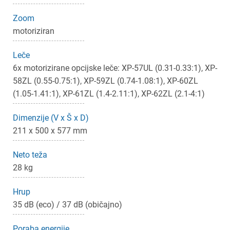
Zoom
motoriziran
Leče
6x motorizirane opcijske leče: XP-57UL (0.31-0.33:1), XP-
58ZL (0.55-0.75:1), XP-59ZL (0.74-1.08:1), XP-60ZL
(1.05-1.41:1), XP-61ZL (1.4-2.11:1), XP-62ZL (2.1-4:1)
Dimenzije (V x Š x D)
211 x 500 x 577 mm
Neto teža
28 kg
Hrup
35 dB (eco) / 37 dB (običajno)
Poraba energije