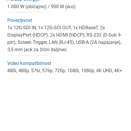
1.000 W (običajno) / 900 W (eco)
Povezljivost
1x 12G-SDI IN, 1x 12G-SDI OUT, 1x HDBaseT, 2x
DisplayPort (HDCP), 2x HDMI (HDCP), RS-232 (D-Sub 9-
pin), Screen Trigger, LAN (RJ-45), USB-A (2A napajanje),
3,5 mm jack za žični daljinec
Video kompatibilnost
480i, 480p, 576i, 576p, 720p, 1080i, 1080p, 4K UHD, 4K+