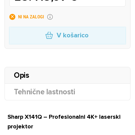
NI NA ZALOGI
V košarico
Opis
Tehnične lastnosti
Sharp X141Q – Profesionalni 4K+ laserski
projektor