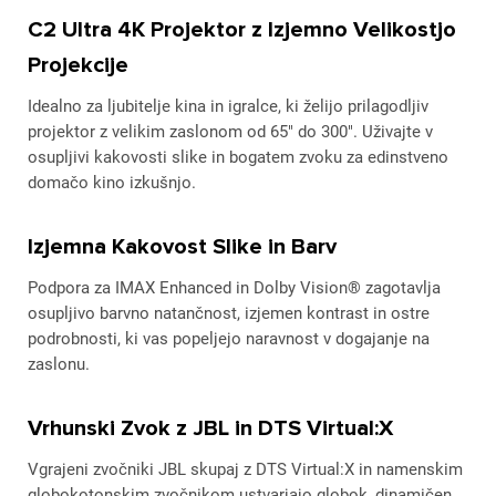
C2 Ultra 4K Projektor z Izjemno Velikostjo
Projekcije
Idealno za ljubitelje kina in igralce, ki želijo prilagodljiv
projektor z velikim zaslonom od 65" do 300". Uživajte v
osupljivi kakovosti slike in bogatem zvoku za edinstveno
domačo kino izkušnjo.
Izjemna Kakovost Slike in Barv
Podpora za IMAX Enhanced in Dolby Vision® zagotavlja
osupljivo barvno natančnost, izjemen kontrast in ostre
podrobnosti, ki vas popeljejo naravnost v dogajanje na
zaslonu.
Vrhunski Zvok z JBL in DTS Virtual:X
Vgrajeni zvočniki JBL skupaj z DTS Virtual:X in namenskim
globokotonskim zvočnikom ustvarjajo globok, dinamičen