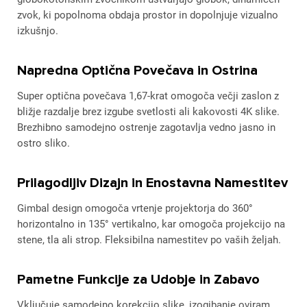
zvok, ki popolnoma obdaja prostor in dopolnjuje vizualno
izkušnjo.
Napredna Optična Povečava in Ostrina
Super optična povečava 1,67-krat omogoča večji zaslon z
bližje razdalje brez izgube svetlosti ali kakovosti 4K slike.
Brezhibno samodejno ostrenje zagotavlja vedno jasno in
ostro sliko.
Prilagodljiv Dizajn in Enostavna Namestitev
Gimbal design omogoča vrtenje projektorja do 360°
horizontalno in 135° vertikalno, kar omogoča projekcijo na
stene, tla ali strop. Fleksibilna namestitev po vaših željah.
Pametne Funkcije za Udobje in Zabavo
Vključuje samodejno korekcijo slike, izogibanje oviram,