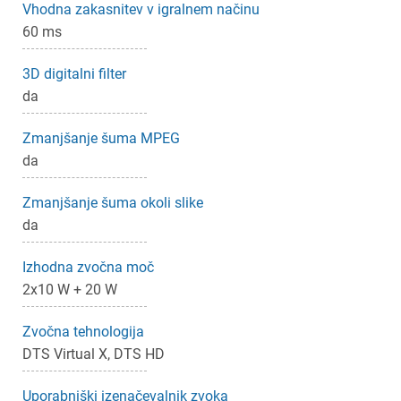
Vhodna zakasnitev v igralnem načinu
×
Prijava
60 ms
3D digitalni filter
Za dodajanje na seznam želja morate biti prijavljeni.
da
Zmanjšanje šuma MPEG
Prijava
Prekliči
da
Zmanjšanje šuma okoli slike
da
Izhodna zvočna moč
2x10 W + 20 W
Zvočna tehnologija
DTS Virtual X, DTS HD
Uporabniški izenačevalnik zvoka