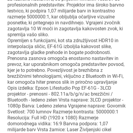
profesionalnih predstavitev. Projektor ima široko barvno
lestvico, ki podpira 1,07 milijarde barv in kontrastno
razmerje 5000000:1, kar obljublja očarljive vizualne
posnetke, ki pritegnejo in navdihnejo. Vgrajeni zvočnik
zagotavlja 10 W moči in zagotavlja kakovosten zvok, ki
spremlja vašo sliko.
Opremljen s funkcijami, kot sta združljivost HDR10 in
interpolacija sličic, EF-61G izboljša kakovost slike,
zagotavlja gladke prehode in bogate podrobnosti.
Prenosna zasnova omogoča enostavno nastavitev in
prevoz, kar uporabnikom omogoča predstavitev povsod,
kjer je to potrebno. Povezljivost je brezhibna z
brezžičnimi tehnologijami, vključno z Bluetooth in Wi-Fi,
kar omogoča hiter prenos slik in priročno upravljanje
Opis izdelka: Epson Lifestudio Pop EF-61G - 3LCD
projektor - prenosni - 802.11a/b/g/n/ac brezžični /
Bluetooth - ledeno zelen Vrsta naprave: 3LCD projektor -
1080p Barva: Ledeno zelena Vgrajene naprave: Govornik
Svetlost: 700 lumnov Razmerje kontrasta: 5000000:1
Resolucija: Full HD (1920 x 1080) Razmerje
domorodnega vidika: 16:9 Barvna podpora: 1,07
milijarde barv Vrsta žarnice: Laser Življenjski cikel