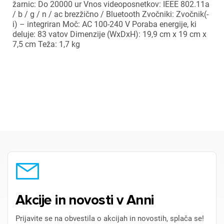
žarnic: Do 20000 ur Vnos videoposnetkov: IEEE 802.11a
/ b / g / n / ac brezžično / Bluetooth Zvočniki: Zvočnik(-
i) – integriran Moč: AC 100-240 V Poraba energije, ki
deluje: 83 vatov Dimenzije (WxDxH): 19,9 cm x 19 cm x
×
7,5 cm Teža: 1,7 kg
Prijava
Za dodajanje na seznam želja morate biti prijavljeni.
Prijava
Prekliči
Akcije in novosti v Anni
Prijavite se na obvestila o akcijah in novostih, splača se!