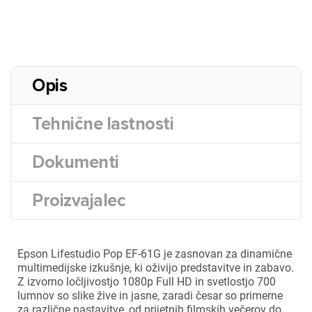
Opis
Tehnične lastnosti
Dokumenti
Proizvajalec
Epson Lifestudio Pop EF-61G je zasnovan za dinamične
multimedijske izkušnje, ki oživijo predstavitve in zabavo.
Z izvorno ločljivostjo 1080p Full HD in svetlostjo 700
lumnov so slike žive in jasne, zaradi česar so primerne
za različne nastavitve, od prijetnih filmskih večerov do