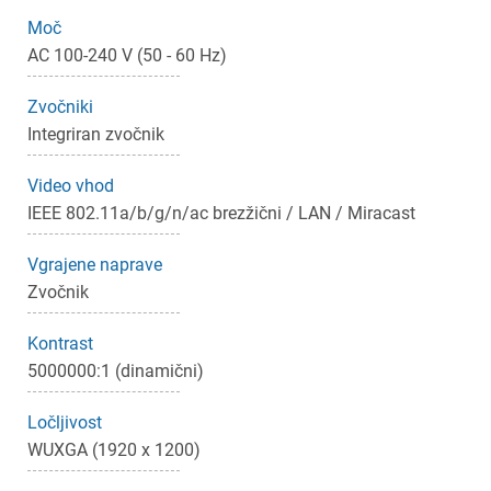
Moč
AC 100-240 V (50 - 60 Hz)
Zvočniki
Integriran zvočnik
Video vhod
IEEE 802.11a/b/g/n/ac brezžični / LAN / Miracast
Vgrajene naprave
Zvočnik
Kontrast
5000000:1 (dinamični)
Ločljivost
WUXGA (1920 x 1200)