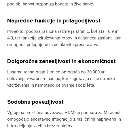
poglobi barvni razpon za bogate in žive barve.
Napredne funkcije in prilagodljivost
Projektor podpira različna razmerja stranic, kot sta 16:9 in
4:3, ter funkcije združevanja robov in deljenega zaslona, kar
omogoča prilagojene in učinkovite predstavitve.
Dolgoročna zanesljivost in ekonomičnost
Laserna tehnologija žarnice omogoča do 30.000 ur
delovanja v varčnem načinu, kar zagotavlja nižje stroške
vzdrževanja in nemoteno delovanje skozi leta.
Sodobna povezljivost
Vgrajena brezžična povezava, HDMI in podpora za Miracast
omogočajo enostavno integracijo z različnimi napravami in
hitro deljenje vsebin brez zapletov.