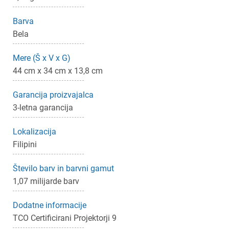
Barva
Bela
Mere (Š x V x G)
44 cm x 34 cm x 13,8 cm
Garancija proizvajalca
3-letna garancija
×
Prijava
Lokalizacija
Filipini
Za dodajanje na seznam želja morate biti prijavljeni.
Število barv in barvni gamut
1,07 milijarde barv
Prijava
Prekliči
Dodatne informacije
TCO Certificirani Projektorji 9