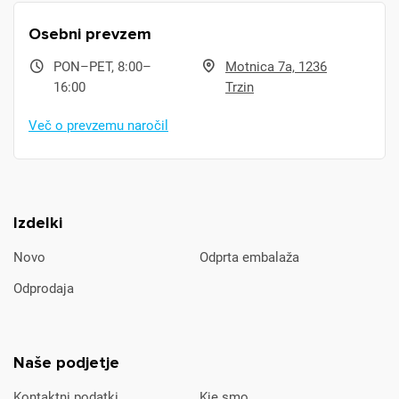
Osebni prevzem
PON–PET, 8:00–
Motnica 7a, 1236
16:00
Trzin
Več o prevzemu naročil
Izdelki
Novo
Odprta embalaža
Odprodaja
Naše podjetje
Kontaktni podatki
Kje smo