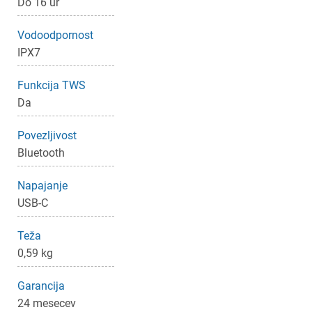
Do 16 ur
Vodoodpornost
×
Prijava
IPX7
Funkcija TWS
Za dodajanje na seznam želja morate biti prijavljeni.
Da
Povezljivost
Prijava
Prekliči
Bluetooth
Napajanje
USB-C
Teža
0,59 kg
Garancija
24 mesecev