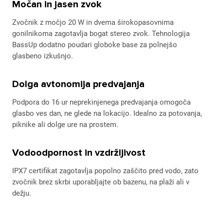
Močan in jasen zvok
Zvočnik z močjo 20 W in dvema širokopasovnima
gonilnikoma zagotavlja bogat stereo zvok. Tehnologija
BassUp dodatno poudari globoke base za polnejšo
glasbeno izkušnjo.
Dolga avtonomija predvajanja
Podpora do 16 ur neprekinjenega predvajanja omogoča
glasbo ves dan, ne glede na lokacijo. Idealno za potovanja,
piknike ali dolge ure na prostem.
Vodoodpornost in vzdržljivost
IPX7 certifikat zagotavlja popolno zaščito pred vodo, zato
zvočnik brez skrbi uporabljajte ob bazenu, na plaži ali v
dežju.