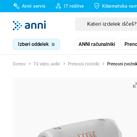
Anni servis
IT rešitve
Kibernetska var
Izberi oddelek
ANNI računalniki
Preno
Domov
TV, video, avdio
Prenosni zvočniki
Prenosni zvočnik