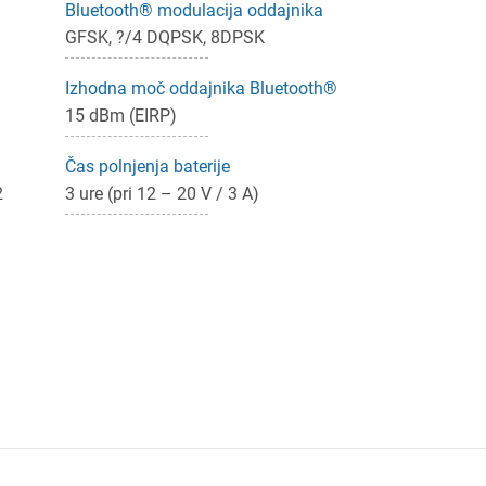
Bluetooth® modulacija oddajnika
GFSK, ?/4 DQPSK, 8DPSK
Izhodna moč oddajnika Bluetooth®
15 dBm (EIRP)
Čas polnjenja baterije
2
3 ure (pri 12 – 20 V / 3 A)