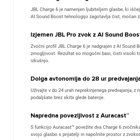
JBL Charge 6 je namenjen ljubiteljem glasbe, ki išč
AI Sound Boost tehnologijo zagotavlja čist, močan zv
Izjemen JBL Pro zvok z AI Sound Boos
Zvočni profil JBL Charge 6 je nadgrajen z AI Sound B
zmogljivost. Rezultat so mogočni basi, čisti visoki
izkušnjo.
Dolga avtonomija do 28 ur predvajanj
Uživajte v do 24 urah neprekinjenega predvajanja, z
podaljšate brez skrbi glede baterije.
Napredna povezljivost z Auracast™
S funkcijo Auracast™ povežite dva Charge 6 zvočnika v
svojo glasbo s prijatelji in napolnite prostor z zvo