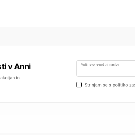
ti v Anni
Vpiši svoj e-poštni naslov
 akcijah in
Strinjam se s
politiko z