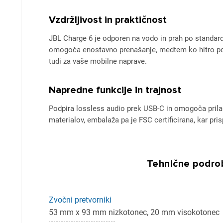
Vzdržljivost in praktičnost
JBL Charge 6 je odporen na vodo in prah po standardu
omogoča enostavno prenašanje, medtem ko hitro pol
tudi za vaše mobilne naprave.
Napredne funkcije in trajnost
Podpira lossless audio prek USB-C in omogoča prilago
materialov, embalaža pa je FSC certificirana, kar pri
Tehnične podrob
Zvočni pretvorniki
53 mm x 93 mm nizkotonec, 20 mm visokotonec