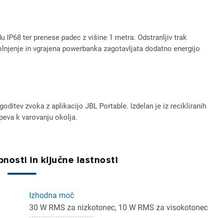
 IP68 ter prenese padec z višine 1 metra. Odstranljiv trak
njenje in vgrajena powerbanka zagotavljata dodatno energijo
ditev zvoka z aplikacijo JBL Portable. Izdelan je iz recikliranih
speva k varovanju okolja.
nosti in ključne lastnosti
Izhodna moč
30 W RMS za nizkotonec, 10 W RMS za visokotonec