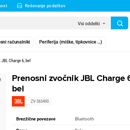
nost
Reševanje podatkov
Vsi oddelki
sni računalniki
Periferija (miške, tipkovnice …)
 JBL Charge 6, bel
Prenosni zvočnik JBL Charge 6
bel
ZV-365400
Brezžične povezave
Bluetooth