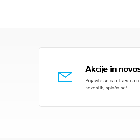
Akcije in novos
Prijavite se na obvestila o
novostih, splača se!