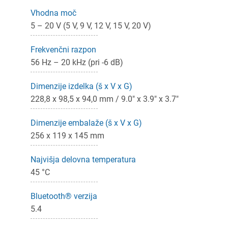
Vhodna moč
5 – 20 V (5 V, 9 V, 12 V, 15 V, 20 V)
ijava
Frekvenčni razpon
56 Hz – 20 kHz (pri -6 dB)
dodajanje na seznam želja morate biti prijavljeni.
Dimenzije izdelka (š x V x G)
228,8 x 98,5 x 94,0 mm / 9.0" x 3.9" x 3.7"
Prijava
rekliči
Dimenzije embalaže (š x V x G)
256 x 119 x 145 mm
Najvišja delovna temperatura
45 °C
Bluetooth® verzija
5.4