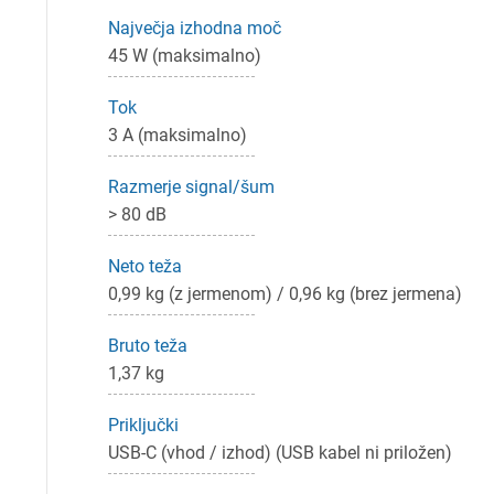
Največja izhodna moč
45 W (maksimalno)
Pr
Tok
3 A (maksimalno)
Za 
Razmerje signal/šum
> 80 dB
P
Neto teža
0,99 kg (z jermenom) / 0,96 kg (brez jermena)
Bruto teža
1,37 kg
Priključki
USB-C (vhod / izhod) (USB kabel ni priložen)