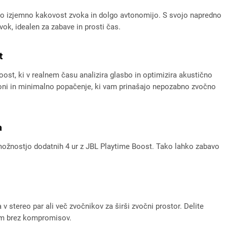
ejo izjemno kakovost zvoka in dolgo avtonomijo. S svojo napredno
ok, idealen za zabave in prosti čas.
t
oost, ki v realnem času analizira glasbo in optimizira akustično
 toni in minimalno popačenje, ki vam prinašajo nepozabno zvočno
a
 možnostjo dodatnih 4 ur z JBL Playtime Boost. Tako lahko zabavo
 stereo par ali več zvočnikov za širši zvočni prostor. Delite
kom brez kompromisov.