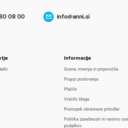
80 08 00
info@anni.si
etje
Informacije
atki
Ocene, mnenja in priporočila
Pogoji poslovanja
Plačilo
Vračilo blaga
Postopek obravnave pritožbe
Politika zasebnosti in varstvo os
podatkov