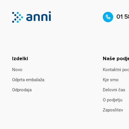
01 5
Izdelki
Naše podj
Novo
Kontaktni pod
Odprta embalaža
Kje smo
Odprodaja
Delovni čas
O podjetju
Zaposlitev