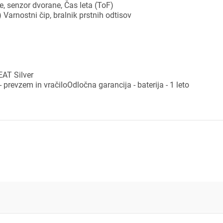
e, senzor dvorane, Čas leta (ToF)
Varnostni čip, bralnik prstnih odtisov
dodajanje na seznam želja morate biti prijavljeni.
Prijava
rekliči
EAT Silver
- prevzem in vračiloOdločna garancija - baterija - 1 leto