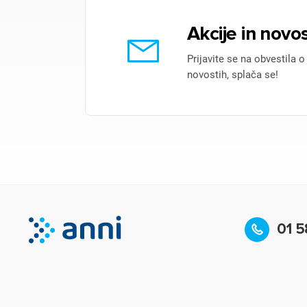
Akcije in novos
Prijavite se na obvestila o
novostih, splača se!
01 5