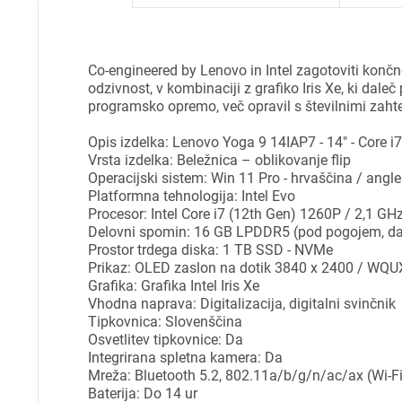
Co-engineered by Lenovo in Intel zagotoviti končno
odzivnost, v kombinaciji z grafiko Iris Xe, ki dale
programsko opremo, več opravil s številnimi zahtev
Opis izdelka: Lenovo Yoga 9 14IAP7 - 14" - Core 
Vrsta izdelka: Beležnica – oblikovanje flip
Operacijski sistem: Win 11 Pro - hrvaščina / angl
Platformna tehnologija: Intel Evo
Procesor: Intel Core i7 (12th Gen) 1260P / 2,1 G
Delovni spomin: 16 GB LPDDR5 (pod pogojem, da 
Prostor trdega diska: 1 TB SSD - NVMe
Prikaz: OLED zaslon na dotik 3840 x 2400 / WQ
Grafika: Grafika Intel Iris Xe
Vhodna naprava: Digitalizacija, digitalni svinčnik
Tipkovnica: Slovenščina
Osvetlitev tipkovnice: Da
Integrirana spletna kamera: Da
Mreža: Bluetooth 5.2, 802.11a/b/g/n/ac/ax (Wi-Fi
Baterija: Do 14 ur
Pr