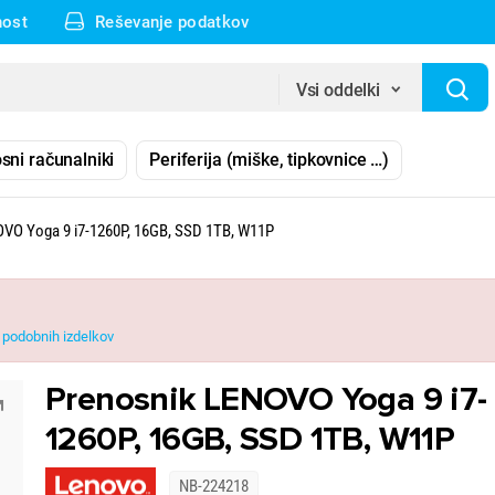
nost
Reševanje podatkov
Vsi oddelki
sni računalniki
Periferija (miške, tipkovnice …)
VO Yoga 9 i7-1260P, 16GB, SSD 1TB, W11P
podobnih izdelkov
Prenosnik LENOVO Yoga 9 i7-
1260P, 16GB, SSD 1TB, W11P
NB-224218