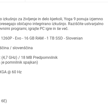
 izkušnjo za življenje in delo kjerkoli, Yoga 9 ponuja izjemno
č presegajo običajno integrirano izkušnjo. Raziščite ustvarjalno
nimi programi, igrajte PC igre in še več.
i7 1260P - Evo - 16 GB RAM - 1 TB SSD - Slovenian
eščina / slovenščina
Hz (4,7 GHz) / 18 MB Predpomnilnik
je pomnilnik spajkan)
UXGA @ 60 Hz
 6E)
ijava