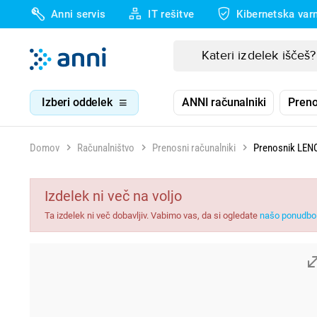
Anni servis
IT rešitve
Kibernetska var
Izberi oddelek
ANNI računalniki
Preno
Domov
Računalništvo
Prenosni računalniki
Prenosnik LENO
Izdelek ni več na voljo
Ta izdelek ni več dobavljiv. Vabimo vas, da si ogledate
našo ponudbo 