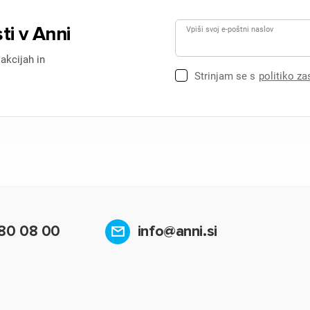
ti v Anni
Vpiši svoj e-poštni naslov
 akcijah in
Strinjam se s
politiko z
80 08 00
info@anni.si