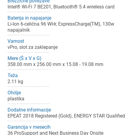
Brezžične povezave
Intel® Wi-Fi 7 BE201, Bluetooth® 5.4 wireless card
Baterija in napajanje
Li-Ion 6-celična 96 WHr, ExpressCharge(TM), 130w
×
Prijava
napajalnik
Varnost
Za dodajanje na seznam želja morate biti prijavljeni.
vPro, slot za zaklepanje
Mere (Š x V x G)
358.00 mm x 256.00 mm x 15.08 - 19.08 mm
Prijava
Prekliči
Teža
2.11 kg
Ohišje
plastika
Dodatne informacije
EPEAT 2018 Registered (Gold), ENERGY STAR Qualified
Garancija v mesecih
36 ProSupport and Next Business Day Onsite