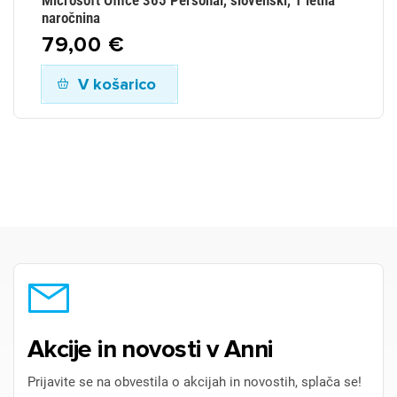
Microsoft Office 365 Personal, slovenski, 1 letna
Po
naročnina
6
79,00 €
V košarico
Akcije in novosti v Anni
Prijavite se na obvestila o akcijah in novostih, splača se!