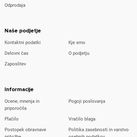
Odprodaja
Naše podjetje
Kontaktni podatki
Kje smo
Delovni čas
O podjetju
Zaposlitev
Informacije
Ocene, mnenja in
Pogoji poslovanja
priporočila
Plačilo
Vračilo blaga
Postopek obravnave
Politika zasebnosti in varstvo
pritožbe
osebnih podatkov