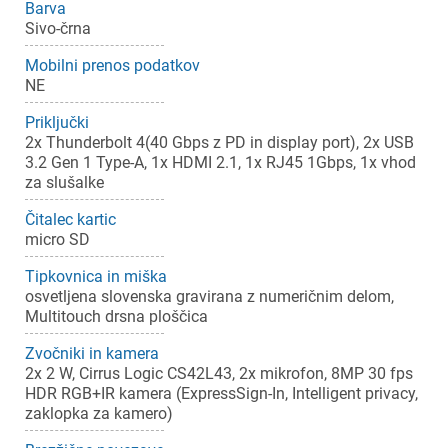
Barva
Sivo-črna
Mobilni prenos podatkov
NE
Priključki
2x Thunderbolt 4(40 Gbps z PD in display port), 2x USB
3.2 Gen 1 Type-A, 1x HDMI 2.1, 1x RJ45 1Gbps, 1x vhod
za slušalke
Čitalec kartic
micro SD
Tipkovnica in miška
osvetljena slovenska gravirana z numeričnim delom,
Multitouch drsna ploščica
Zvočniki in kamera
2x 2 W, Cirrus Logic CS42L43, 2x mikrofon, 8MP 30 fps
HDR RGB+IR kamera (ExpressSign-In, Intelligent privacy,
zaklopka za kamero)