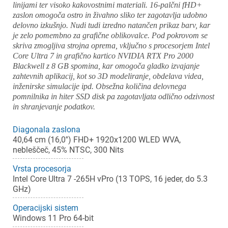
linijami ter visoko kakovostnimi materiali. 16-palčni fHD+
zaslon omogoča ostro in živahno sliko ter zagotavlja udobno
delovno izkušnjo. Nudi tudi izredno natančen prikaz barv, kar
je zelo pomembno za grafične oblikovalce. Pod pokrovom se
skriva zmogljiva strojna oprema, vključno s procesorjem Intel
Core Ultra 7 in grafično kartico NVIDIA RTX Pro 2000
Blackwell z 8 GB spomina, kar omogoča gladko izvajanje
zahtevnih aplikacij, kot so 3D modeliranje, obdelava videa,
inženirske simulacije ipd. Obsežna količina delovnega
pomnilnika in hiter SSD disk pa zagotavljata odlično odzivnost
in shranjevanje podatkov.
Diagonala zaslona
40,64 cm (16,0'') FHD+ 1920x1200 WLED WVA,
nebleščeč, 45% NTSC, 300 Nits
Vrsta procesorja
Intel Core Ultra 7 -265H vPro (13 TOPS, 16 jeder, do 5.3
GHz)
Operacijski sistem
Windows 11 Pro 64-bit