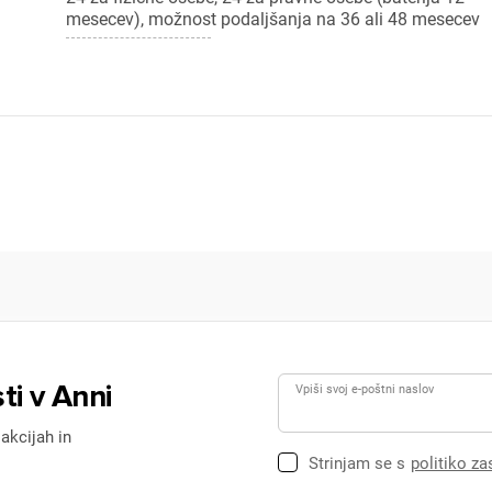
mesecev), možnost podaljšanja na 36 ali 48 mesecev
ti v Anni
Vpiši svoj e-poštni naslov
 akcijah in
Strinjam se s
politiko z