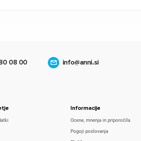
80 08 00
info@anni.si
etje
Informacije
atki
Ocene, mnenja in priporočila
Pogoji poslovanja