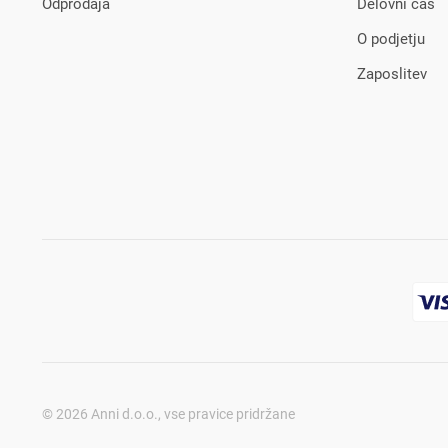
Odprodaja
Delovni čas
O podjetju
Zaposlitev
© 2026 Anni d.o.o., vse pravice pridržane