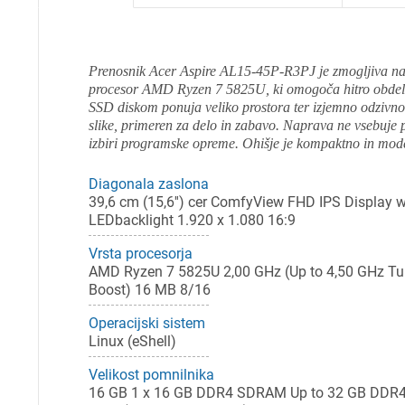
Prenosnik Acer Aspire AL15-45P-R3PJ je zmogljiva nap
procesor AMD Ryzen 7 5825U, ki omogoča hitro obdela
SSD diskom ponuja veliko prostora ter izjemno odzivnos
slike, primeren za delo in zabavo. Naprava ne vsebuj
izbiri programske opreme. Ohišje je kompaktno in mod
Diagonala zaslona
39,6 cm (15,6'') cer ComfyView FHD IPS Display w
LEDbacklight 1.920 x 1.080 16:9
Vrsta procesorja
AMD Ryzen 7 5825U 2,00 GHz (Up to 4,50 GHz Tu
Boost) 16 MB 8/16
Operacijski sistem
Linux (eShell)
Velikost pomnilnika
16 GB 1 x 16 GB DDR4 SDRAM Up to 32 GB DDR