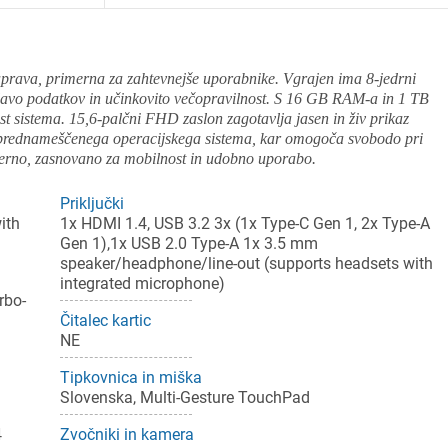
rava, primerna za zahtevnejše uporabnike. Vgrajen ima 8-jedrni
vo podatkov in učinkovito večopravilnost. S 16 GB RAM-a in 1 TB
t sistema. 15,6-palčni FHD zaslon zagotavlja jasen in živ prikaz
e prednameščenega operacijskega sistema, kar omogoča svobodo pri
erno, zasnovano za mobilnost in udobno uporabo.
Priključki
ith
1x HDMI 1.4, USB 3.2 3x (1x Type-C Gen 1, 2x Type-A
Gen 1),1x USB 2.0 Type-A 1x 3.5 mm
speaker/headphone/line-out (supports headsets with
integrated microphone)
rbo-
Čitalec kartic
NE
Tipkovnica in miška
Slovenska, Multi-Gesture TouchPad
4
Zvočniki in kamera