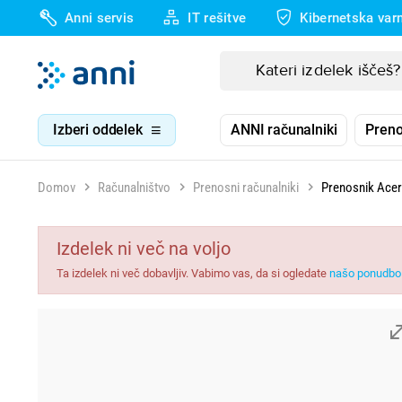
Anni servis
IT rešitve
Kibernetska var
Izberi oddelek
ANNI računalniki
Preno
Domov
Računalništvo
Prenosni računalniki
Prenosnik Acer
Izdelek ni več na voljo
Ta izdelek ni več dobavljiv. Vabimo vas, da si ogledate
našo ponudbo 