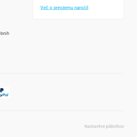
Več o prevzemu naročil
ebnih
Nastavitve piškotkov