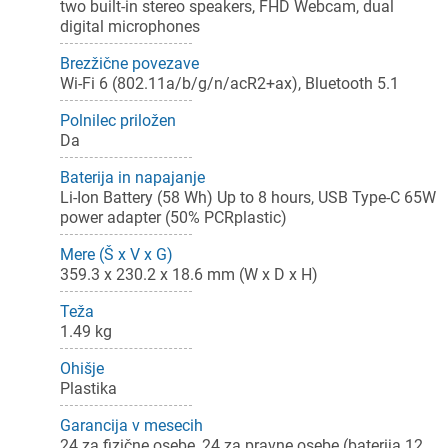
two built-in stereo speakers, FHD Webcam, dual
digital microphones
Brezžične povezave
Wi-Fi 6 (802.11a/b/g/n/acR2+ax), Bluetooth 5.1
Polnilec priložen
Da
ijava
Baterija in napajanje
Li-Ion Battery (58 Wh) Up to 8 hours, USB Type-C 65W
dodajanje na seznam želja morate biti prijavljeni.
power adapter (50% PCRplastic)
Mere (Š x V x G)
359.3 x 230.2 x 18.6 mm (W x D x H)
Prijava
rekliči
Teža
1.49 kg
Ohišje
Plastika
Garancija v mesecih
24 za fizične osebe, 24 za pravne osebe (baterija 12