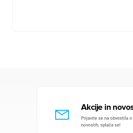
Akcije in novos
Prijavite se na obvestila o
novostih, splača se!