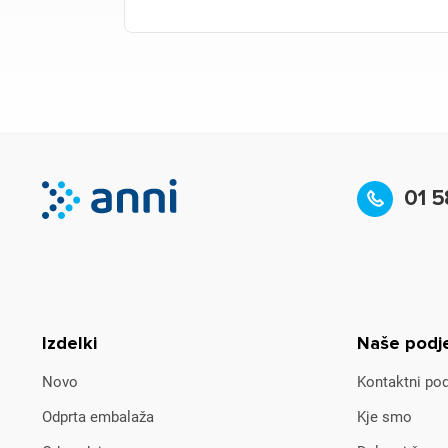
01 5
Izdelki
Naše podj
Novo
Kontaktni pod
Odprta embalaža
Kje smo