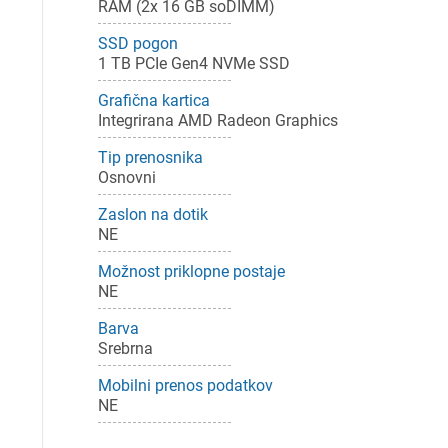
RAM (2x 16 GB soDIMM)
SSD pogon
1 TB PCIe Gen4 NVMe SSD
Grafična kartica
Integrirana AMD Radeon Graphics
Pr
Tip prenosnika
Osnovni
Za 
Zaslon na dotik
NE
Možnost priklopne postaje
P
NE
Barva
Srebrna
Mobilni prenos podatkov
NE