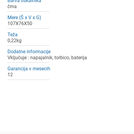
Barva tiskalnika
črna
Mere (Š x V x G)
107X76X50
Teža
0,22kg
Dodatne informacije
×
Prijava
Vključuje : napajalnik, torbico, baterija
Garancija v mesecih
Za dodajanje na seznam želja morate biti prijavljeni.
12
Prijava
Prekliči