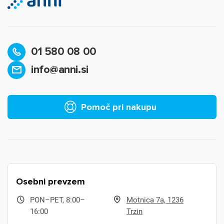
01 580 08 00
info@anni.si
Pomoč pri nakupu
Osebni prevzem
PON–PET, 8:00–
Motnica 7a, 1236
16:00
Trzin