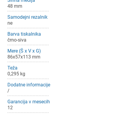
Širina medija
48 mm
Samodejni rezalnik
ne
Barva tiskalnika
črno-siva
Mere (Š x V x G)
86x57x113 mm
Teža
×
Prijava
0,295 kg
Dodatne informacije
Za dodajanje na seznam želja morate biti prijavljeni.
/
Garancija v mesecih
12
Prijava
Prekliči