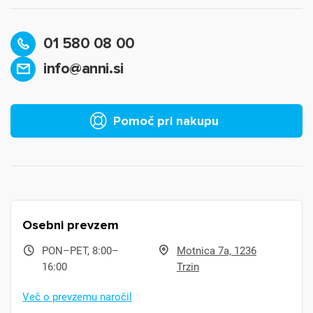
01 580 08 00
info@anni.si
Pomoč pri nakupu
Osebni prevzem
PON–PET, 8:00–
Motnica 7a, 1236
16:00
Trzin
Več o prevzemu naročil