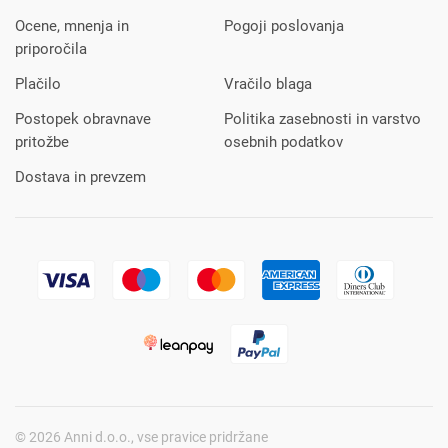
Ocene, mnenja in
Pogoji poslovanja
priporočila
Plačilo
Vračilo blaga
Postopek obravnave
Politika zasebnosti in varstvo
pritožbe
osebnih podatkov
Dostava in prevzem
© 2026 Anni d.o.o., vse pravice pridržane