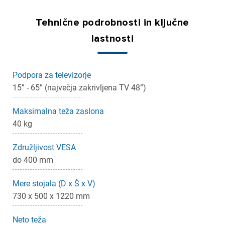
Tehnične podrobnosti in ključne
lastnosti
Podpora za televizorje
×
Prijava
15” - 65” (največja zakrivljena TV 48”)
Za dodajanje na seznam želja morate biti prijavljeni.
Maksimalna teža zaslona
40 kg
Združljivost VESA
Prijava
Prekliči
do 400 mm
Mere stojala (D x Š x V)
730 x 500 x 1220 mm
Neto teža