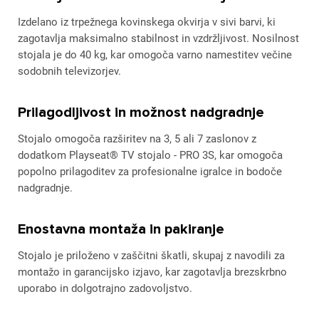
Izdelano iz trpežnega kovinskega okvirja v sivi barvi, ki
zagotavlja maksimalno stabilnost in vzdržljivost. Nosilnost
stojala je do 40 kg, kar omogoča varno namestitev večine
sodobnih televizorjev.
Prilagodljivost in možnost nadgradnje
Stojalo omogoča razširitev na 3, 5 ali 7 zaslonov z
dodatkom Playseat® TV stojalo - PRO 3S, kar omogoča
popolno prilagoditev za profesionalne igralce in bodoče
nadgradnje.
Enostavna montaža in pakiranje
Stojalo je priloženo v zaščitni škatli, skupaj z navodili za
montažo in garancijsko izjavo, kar zagotavlja brezskrbno
uporabo in dolgotrajno zadovoljstvo.