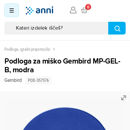
0
Podloge, igralni pripomočki
Podloga za miško Gembird MP-GEL-
B, modra
Gembird
POD-357576