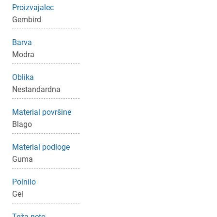
Proizvajalec
Gembird
Barva
Modra
Oblika
×
Nestandardna
Prijava
Material površine
Za dodajanje na seznam želja morate biti prijavljeni.
Blago
Material podloge
Guma
Prijava
Prekliči
Polnilo
Gel
Teža neto