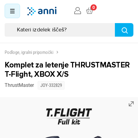
0
Podloge, igralni pripomočki
Komplet za letenje THRUSTMASTER
T-Flight, XBOX X/S
ThrustMaster
JOY-332829