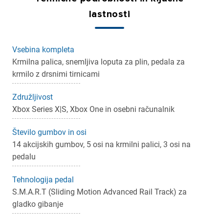
lastnosti
Vsebina kompleta
Krmilna palica, snemljiva loputa za plin, pedala za
krmilo z drsnimi tirnicami
Združljivost
×
Xbox Series X|S, Xbox One in osebni računalnik
Prijava
Število gumbov in osi
Za dodajanje na seznam želja morate biti prijavljeni.
14 akcijskih gumbov, 5 osi na krmilni palici, 3 osi na
pedalu
Prijava
Prekliči
Tehnologija pedal
S.M.A.R.T (Sliding Motion Advanced Rail Track) za
gladko gibanje