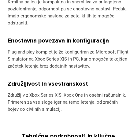
Krmilna palica je kompaktna in snemljiva za prilagojeno
pozicioniranje, odpornost pa se enostavno nastavi. Pedala
imajo ergonomske naslone za pete, ki jih je mogoče
odstraniti.
Enostavna povezava in konfiguracija
Plug-and-play komplet je že konfiguriran za Microsoft Flight
Simulator na Xbox Series X|S in PC, kar omogoča takojšen
začetek letenja brez dodatnih nastavitev.
Združljivost in vsestranskost
Združljiv z Xbox Series X|S, Xbox One in osebni računalnik.
Primeren za vse sloge iger na temo letenja, od zračnih
bojev do civilnih simulacij.
Tehnične podrobnosti in ključne