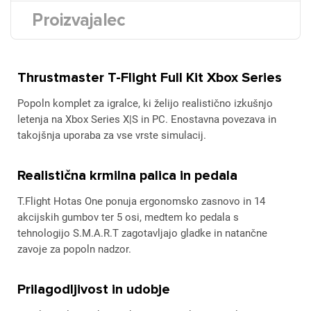
Proizvajalec
Thrustmaster T-Flight Full Kit Xbox Series
Popoln komplet za igralce, ki želijo realistično izkušnjo
letenja na Xbox Series X|S in PC. Enostavna povezava in
takojšnja uporaba za vse vrste simulacij.
Realistična krmilna palica in pedala
T.Flight Hotas One ponuja ergonomsko zasnovo in 14
akcijskih gumbov ter 5 osi, medtem ko pedala s
tehnologijo S.M.A.R.T zagotavljajo gladke in natančne
zavoje za popoln nadzor.
Prilagodljivost in udobje