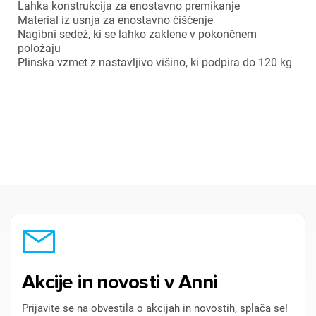
Lahka konstrukcija za enostavno premikanje
Material iz usnja za enostavno čiščenje
Nagibni sedež, ki se lahko zaklene v pokončnem
položaju
×
Plinska vzmet z nastavljivo višino, ki podpira do 120 kg
Prijava
Za dodajanje na seznam želja morate biti prijavljeni.
Prijava
Prekliči
Akcije in novosti v Anni
Prijavite se na obvestila o akcijah in novostih, splača se!