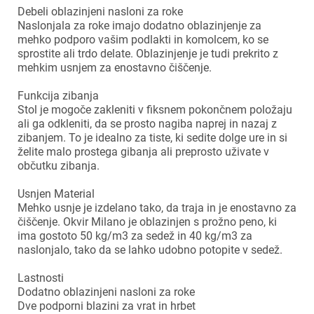
Debeli oblazinjeni nasloni za roke
Naslonjala za roke imajo dodatno oblazinjenje za
mehko podporo vašim podlakti in komolcem, ko se
sprostite ali trdo delate. Oblazinjenje je tudi prekrito z
mehkim usnjem za enostavno čiščenje.
Funkcija zibanja
Stol je mogoče zakleniti v fiksnem pokončnem položaju
ali ga odkleniti, da se prosto nagiba naprej in nazaj z
zibanjem. To je idealno za tiste, ki sedite dolge ure in si
želite malo prostega gibanja ali preprosto uživate v
občutku zibanja.
Usnjen Material
Mehko usnje je izdelano tako, da traja in je enostavno za
čiščenje. Okvir Milano je oblazinjen s prožno peno, ki
ima gostoto 50 kg/m3 za sedež in 40 kg/m3 za
naslonjalo, tako da se lahko udobno potopite v sedež.
Lastnosti
Dodatno oblazinjeni nasloni za roke
Dve podporni blazini za vrat in hrbet