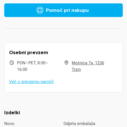
Pomoč pri nakupu
Osebni prevzem
PON–PET, 8:00–
Motnica 7a, 1236
16:00
Trzin
Več o prevzemu naročil
Izdelki
Novo
Odprta embalaža