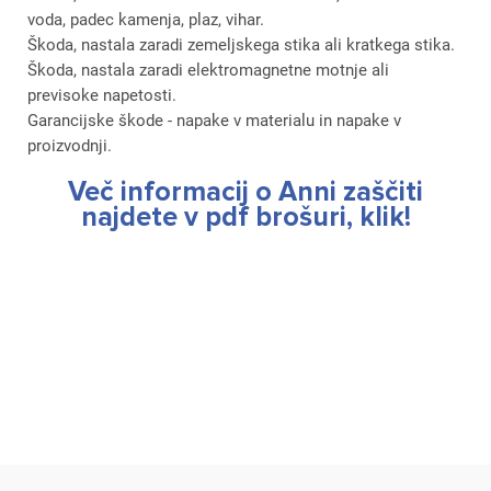
Za dodajanje na seznam želja morate biti prijavljeni.
voda, padec kamenja, plaz, vihar.
Škoda, nastala zaradi zemeljskega stika ali kratkega stika.
Škoda, nastala zaradi elektromagnetne motnje ali
previsoke napetosti.
Prijava
Prekliči
Garancijske škode - napake v materialu in napake v
proizvodnji.
Več informacij o Anni zaščiti
najdete v pdf brošuri, klik!