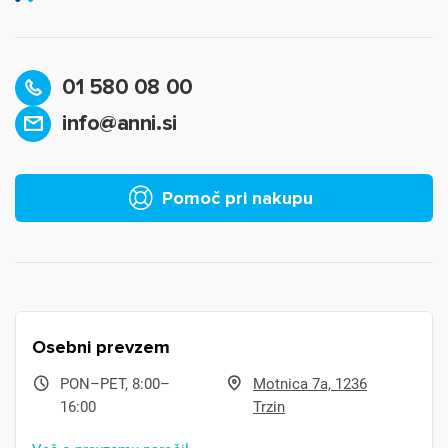
01 580 08 00
info@anni.si
Pomoč pri nakupu
Osebni prevzem
PON–PET, 8:00–
Motnica 7a, 1236
16:00
Trzin