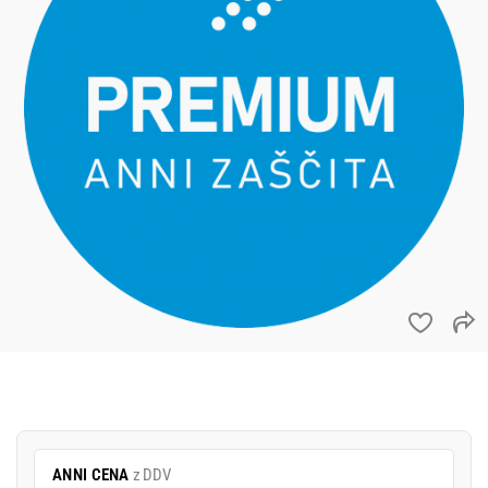
ANNI CENA
z DDV