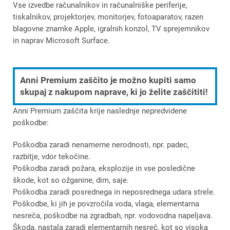
Vse izvedbe računalnikov in računalniške periferije,
tiskalnikov, projektorjev, monitorjev, fotoaparatov, razen
blagovne znamke Apple, igralnih konzol, TV sprejemnikov
in naprav Microsoft Surface.
Anni Premium zaščito je možno kupiti samo
skupaj z nakupom naprave, ki jo želite zaščititi!
Anni Premium zaščita krije naslednje nepredvidene
poškodbe:
Poškodba zaradi nenamerne nerodnosti, npr. padec,
razbitje, vdor tekočine.
Poškodba zaradi požara, eksplozije in vse posledične
škode, kot so ožganine, dim, saje.
Poškodba zaradi posrednega in neposrednega udara strele.
×
Poškodbe, ki jih je povzročila voda, vlaga, elementarna
Prijava
nesreča, poškodbe na zgradbah, npr. vodovodna napeljava.
Škoda, nastala zaradi elementarnih nesreč, kot so visoka