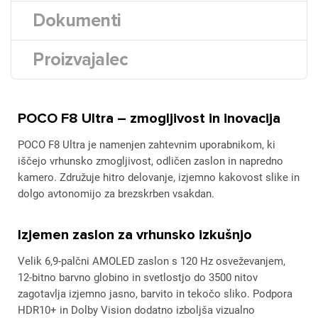
Dokumenti
Proizvajalec
POCO F8 Ultra – zmogljivost in inovacija
POCO F8 Ultra je namenjen zahtevnim uporabnikom, ki
iščejo vrhunsko zmogljivost, odličen zaslon in napredno
kamero. Združuje hitro delovanje, izjemno kakovost slike in
dolgo avtonomijo za brezskrben vsakdan.
Izjemen zaslon za vrhunsko izkušnjo
Velik 6,9-palčni AMOLED zaslon s 120 Hz osveževanjem,
12-bitno barvno globino in svetlostjo do 3500 nitov
zagotavlja izjemno jasno, barvito in tekočo sliko. Podpora
HDR10+ in Dolby Vision dodatno izboljša vizualno