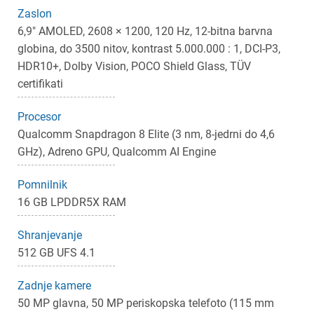
Zaslon
6,9" AMOLED, 2608 × 1200, 120 Hz, 12-bitna barvna
globina, do 3500 nitov, kontrast 5.000.000 : 1, DCI-P3,
HDR10+, Dolby Vision, POCO Shield Glass, TÜV
certifikati
Procesor
Qualcomm Snapdragon 8 Elite (3 nm, 8-jedrni do 4,6
GHz), Adreno GPU, Qualcomm AI Engine
Pomnilnik
×
Prijava
16 GB LPDDR5X RAM
Za dodajanje na seznam želja morate biti prijavljeni.
Shranjevanje
512 GB UFS 4.1
Zadnje kamere
Prijava
Prekliči
50 MP glavna, 50 MP periskopska telefoto (115 mm