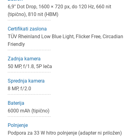
×
Prijava
6,9" Dot Drop, 1600 × 720 px, do 120 Hz, 660 nit
(tipično), 810 nit (HBM)
Za dodajanje na seznam želja morate biti prijavljeni.
Certifikati zaslona
TÜV Rheinland Low Blue Light, Flicker Free, Circadian
Prijava
Prekliči
Friendly
Zadnja kamera
50 MP, f/1.8, 5P leča
Sprednja kamera
8 MP, f/2.0
Baterija
6000 mAh (tipično)
Polnjenje
Podpora za 33 W hitro polnjenje (adapter ni priložen)