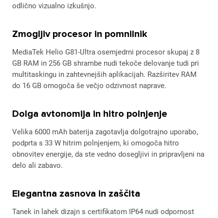
odlično vizualno izkušnjo.
Zmogljiv procesor in pomnilnik
MediaTek Helio G81-Ultra osemjedrni procesor skupaj z 8
GB RAM in 256 GB shrambe nudi tekoče delovanje tudi pri
multitaskingu in zahtevnejših aplikacijah. Razširitev RAM
do 16 GB omogoča še večjo odzivnost naprave.
Dolga avtonomija in hitro polnjenje
Velika 6000 mAh baterija zagotavlja dolgotrajno uporabo,
podprta s 33 W hitrim polnjenjem, ki omogoča hitro
obnovitev energije, da ste vedno dosegljivi in pripravljeni na
delo ali zabavo.
Elegantna zasnova in zaščita
Tanek in lahek dizajn s certifikatom IP64 nudi odpornost