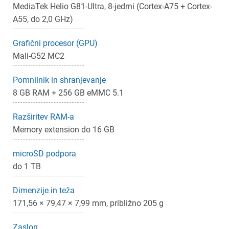
MediaTek Helio G81-Ultra, 8-jedrni (Cortex-A75 + Cortex-
A55, do 2,0 GHz)
Grafični procesor (GPU)
Mali-G52 MC2
Pomnilnik in shranjevanje
8 GB RAM + 256 GB eMMC 5.1
Razširitev RAM-a
Memory extension do 16 GB
microSD podpora
do 1 TB
Dimenzije in teža
171,56 × 79,47 × 7,99 mm, približno 205 g
Zaslon