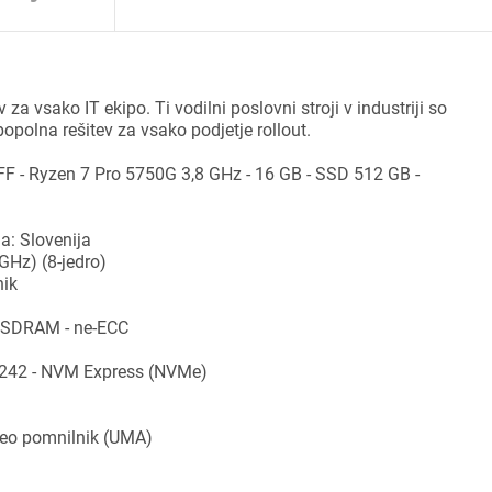
 za vsako IT ekipo. Ti vodilni poslovni stroji v industriji so
 popolna rešitev za vsako podjetje rollout.
FF - Ryzen 7 Pro 5750G 3,8 GHz - 16 GB - SSD 512 GB -
ja: Slovenija
GHz) (8-jedro)
nik
 SDRAM - ne-ECC
 2242 - NVM Express (NVMe)
deo pomnilnik (UMA)
ijava