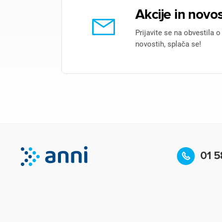
Akcije in novos
Prijavite se na obvestila o
novostih, splača se!
01 5