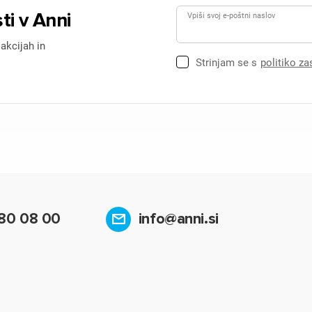
ti v Anni
Vpiši svoj e-poštni naslov
 akcijah in
Strinjam se s
politiko z
80 08 00
info@anni.si