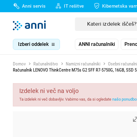
Anni servis
IT rešitve
Kibernetska var
Izberi oddelek
ANNI računalniki
Preno
Domov
Računalništvo
Namizni računalniki
Osebni računalni
Računalnik LENOVO ThinkCentre M75s G2 SFF R7-5750G, 16GB, SSD 
Izdelek ni več na voljo
Ta izdelek ni več dobavljiv. Vabimo vas, da si ogledate
našo ponudbo 