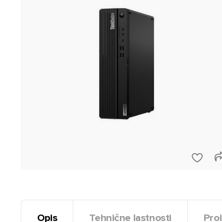
Opis
Tehnične lastnosti
Proi