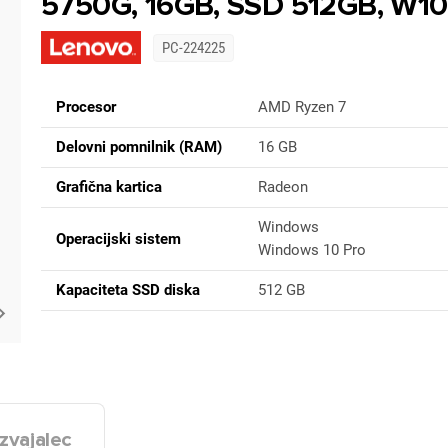
5750G, 16GB, SSD 512GB, W1
PC-224225
Procesor
AMD Ryzen 7
Delovni pomnilnik (RAM)
16 GB
Grafična kartica
Radeon
Windows
Operacijski sistem
Windows 10 Pro
Kapaciteta SSD diska
512 GB
zvajalec