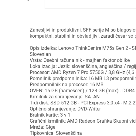
Zanesljivi in produktivni, SFF serije M so blagoslov
kompaktni, stabilni in obvladljivi, zaradi česar so
Opis izdelka: Lenovo ThinkCentre M75s Gen 2 - S
Slovenian
Vrsta: Osebni računalnik - majhen faktor oblike
Lokalizacija: Jezik: slovenščina, angleščina / regi
Procesor: AMD Ryzen 7 Pro 5750G / 3,8 GHz (4,6 
Pomnilnik predpomnilnika: 16 MB L3 predpomnil
Predpomnilnik na procesor: 16 MB
OVEN: 16 GB (nameščen) / 128 GB (max) - DDR4
Krmilnik za shranjevanje: SATAN
Trdi disk: SSD 512 GB - PCI Express 3,0 x4 - M.2
Optično shranjevanje: DVD-Writer
Bralnik kartic: 3 v 1
Grafični krmilnik: AMD Radeon Grafika Skupni vi
Mreža: Gige
Pr
Tipkovnica: Slovenščina