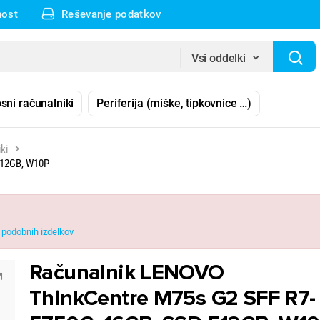
nost
Reševanje podatkov
Vsi oddelki
sni računalniki
Periferija (miške, tipkovnice …)
ki
512GB, W10P
podobnih izdelkov
Računalnik LENOVO
ThinkCentre M75s G2 SFF R7-