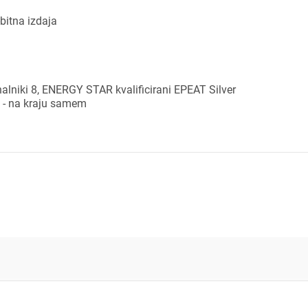
bitna izdaja
dodajanje na seznam želja morate biti prijavljeni.
Prijava
rekliči
nalniki 8, ENERGY STAR kvalificirani EPEAT Silver
a - na kraju samem