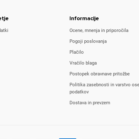
etje
Informacije
atki
Ocene, mnenja in priporočila
Pogoji poslovanja
Plačilo
Vračilo blaga
Postopek obravnave pritožbe
Politika zasebnosti in varstvo os
podatkov
Dostava in prevzem