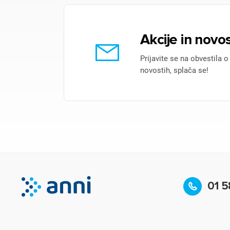
Akcije in novos
Prijavite se na obvestila o
novostih, splača se!
01 5