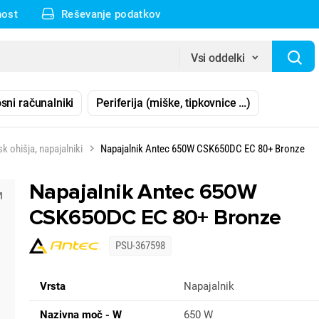
nost
Reševanje podatkov
Vsi oddelki
sni računalniki
Periferija (miške, tipkovnice …)
sk ohišja, napajalniki
Napajalnik Antec 650W CSK650DC EC 80+ Bronze
Napajalnik Antec 650W
CSK650DC EC 80+ Bronze
PSU-367598
Vrsta
Napajalnik
Nazivna moč - W
650 W