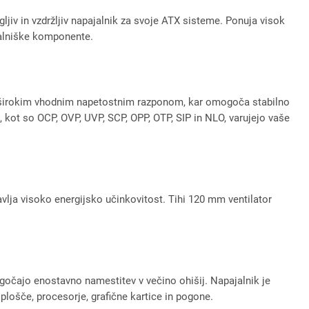
jiv in vzdržljiv napajalnik za svoje ATX sisteme. Ponuja visok
nalniške komponente.
 širokim vhodnim napetostnim razponom, kar omogoča stabilno
, kot so OCP, OVP, UVP, SCP, OPP, OTP, SIP in NLO, varujejo vaše
tavlja visoko energijsko učinkovitost. Tihi 120 mm ventilator
čajo enostavno namestitev v večino ohišij. Napajalnik je
lošče, procesorje, grafične kartice in pogone.