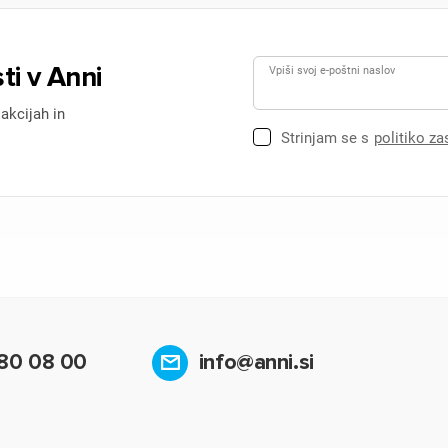
ti v Anni
Vpiši svoj e-poštni naslov
 akcijah in
Strinjam se s
politiko z
80 08 00
info@anni.si