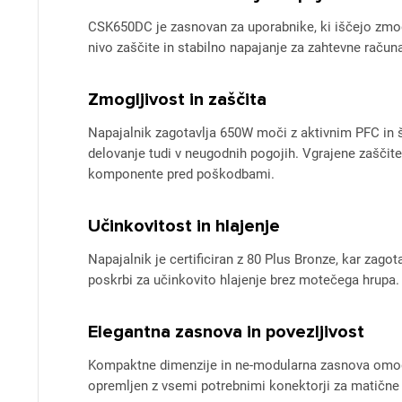
CSK650DC je zasnovan za uporabnike, ki iščejo zmogl
nivo zaščite in stabilno napajanje za zahtevne raču
Zmogljivost in zaščita
Napajalnik zagotavlja 650W moči z aktivnim PFC in
delovanje tudi v neugodnih pogojih. Vgrajene zaščite
komponente pred poškodbami.
Učinkovitost in hlajenje
Napajalnik je certificiran z 80 Plus Bronze, kar zago
poskrbi za učinkovito hlajenje brez motečega hrupa.
Elegantna zasnova in povezljivost
Kompaktne dimenzije in ne-modularna zasnova omogo
opremljen z vsemi potrebnimi konektorji za matične p