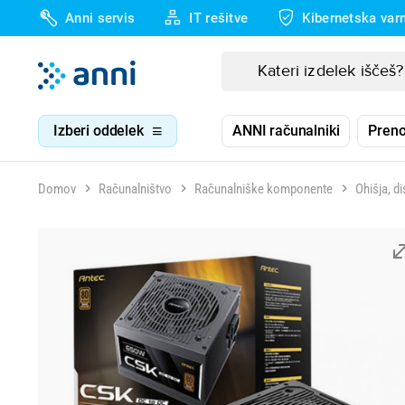
Anni servis
IT rešitve
Kibernetska var
Izberi oddelek
ANNI računalniki
Preno
Domov
Računalništvo
Računalniške komponente
Ohišja, di