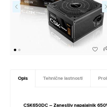
Opis
Tehnične lastnosti
Proi
CSK650DC – Zanesljiv napajalnik 65