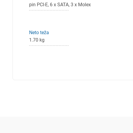
pin PCI-E, 6 x SATA, 3 x Molex
Neto teža
1.70 kg