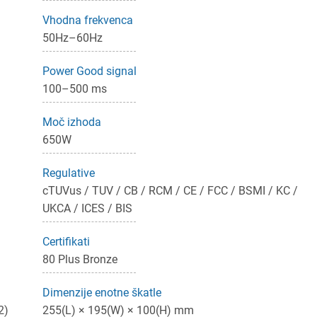
ijava
Vhodna frekvenca
50Hz–60Hz
dodajanje na seznam želja morate biti prijavljeni.
Power Good signal
100–500 ms
Prijava
rekliči
Moč izhoda
650W
Regulative
cTUVus / TUV / CB / RCM / CE / FCC / BSMI / KC /
UKCA / ICES / BIS
Certifikati
80 Plus Bronze
Dimenzije enotne škatle
2)
255(L) × 195(W) × 100(H) mm