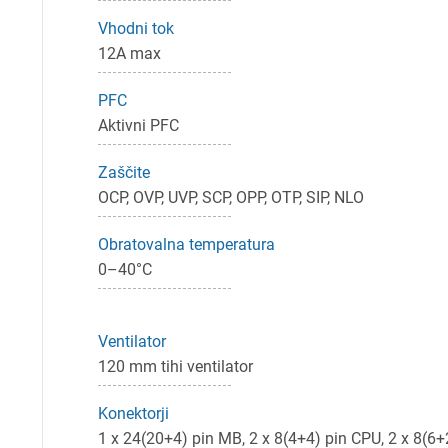
Pr
Vhodni tok
12A max
Za 
PFC
Aktivni PFC
P
Zaščite
OCP, OVP, UVP, SCP, OPP, OTP, SIP, NLO
Obratovalna temperatura
0–40°C
Ventilator
120 mm tihi ventilator
Konektorji
1 x 24(20+4) pin MB, 2 x 8(4+4) pin CPU, 2 x 8(6+