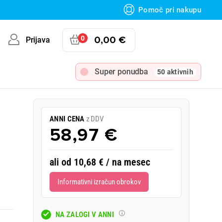
Pomoč pri nakupu
0
0,00 €
Prijava
Super ponudba
50 aktivnih
ANNI CENA
z DDV
58,97 €
ali od 10,68 € / na mesec
Informativni izračun obrokov
NA ZALOGI V ANNI