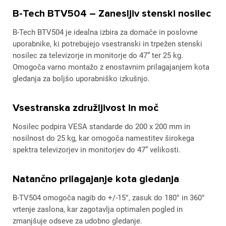
B-Tech BTV504 – Zanesljiv stenski nosilec
B-Tech BTV504 je idealna izbira za domače in poslovne
uporabnike, ki potrebujejo vsestranski in trpežen stenski
nosilec za televizorje in monitorje do 47” ter 25 kg.
Omogoča varno montažo z enostavnim prilagajanjem kota
gledanja za boljšo uporabniško izkušnjo.
Vsestranska združljivost in moč
Nosilec podpira VESA standarde do 200 x 200 mm in
nosilnost do 25 kg, kar omogoča namestitev širokega
spektra televizorjev in monitorjev do 47” velikosti.
Natančno prilagajanje kota gledanja
B-TV504 omogoča nagib do +/-15°, zasuk do 180° in 360°
vrtenje zaslona, kar zagotavlja optimalen pogled in
zmanjšuje odseve za udobno gledanje.