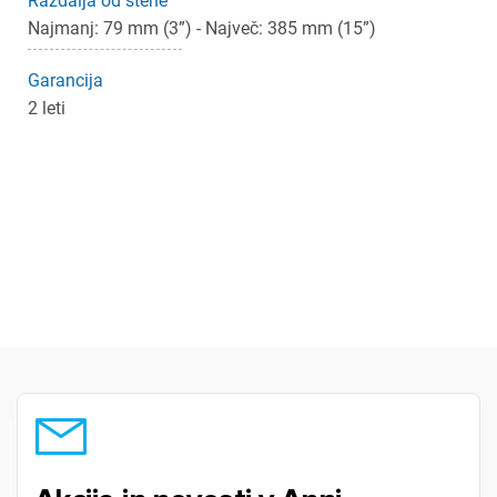
Razdalja od stene
Najmanj: 79 mm (3”) - Največ: 385 mm (15”)
Garancija
2 leti