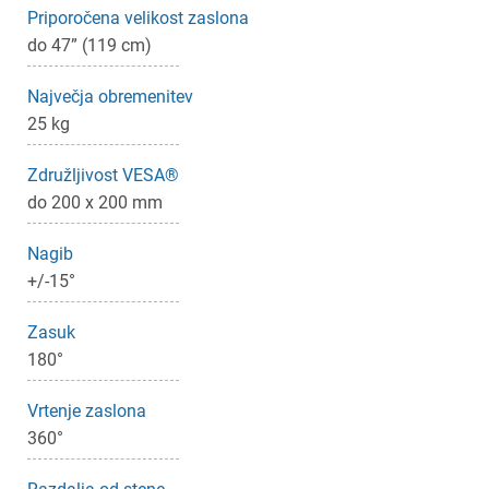
Priporočena velikost zaslona
do 47” (119 cm)
Največja obremenitev
×
25 kg
Prijava
Združljivost VESA®
Za dodajanje na seznam želja morate biti prijavljeni.
do 200 x 200 mm
Nagib
+/-15°
Prijava
Prekliči
Zasuk
180°
Vrtenje zaslona
360°