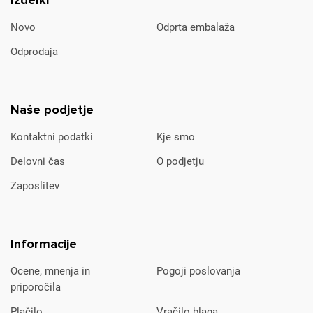
Izdelki
Novo
Odprta embalaža
Odprodaja
Naše podjetje
Kontaktni podatki
Kje smo
Delovni čas
O podjetju
Zaposlitev
Informacije
Ocene, mnenja in
Pogoji poslovanja
priporočila
Plačilo
Vračilo blaga