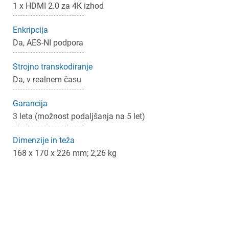
1 x HDMI 2.0 za 4K izhod
Enkripcija
Da, AES-NI podpora
Strojno transkodiranje
Da, v realnem času
Garancija
3 leta (možnost podaljšanja na 5 let)
Dimenzije in teža
168 x 170 x 226 mm; 2,26 kg