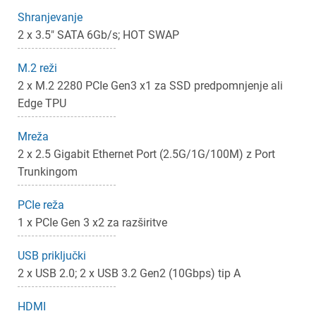
×
Prijava
Shranjevanje
2 x 3.5" SATA 6Gb/s; HOT SWAP
Za dodajanje na seznam želja morate biti prijavljeni.
M.2 reži
2 x M.2 2280 PCIe Gen3 x1 za SSD predpomnjenje ali
Prijava
Prekliči
Edge TPU
Mreža
2 x 2.5 Gigabit Ethernet Port (2.5G/1G/100M) z Port
Trunkingom
PCIe reža
1 x PCIe Gen 3 x2 za razširitve
USB priključki
2 x USB 2.0; 2 x USB 3.2 Gen2 (10Gbps) tip A
HDMI