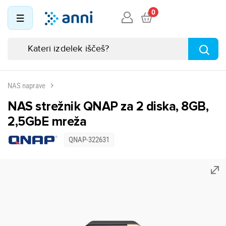
0
NAS naprave
NAS strežnik QNAP za 2 diska, 8GB,
2,5GbE mreža
QNAP-322631