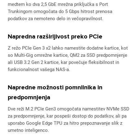
medtem ko dva 2,5 GbE mrežna priključka s Port
Trunkingom omogočata do 5 Gbps hitrost prenosa
podatkov za nemoteno delo in večopravilnost.
Napredna razširljivost preko PCIe
Z režo PCIe Gen 3 x2 lahko namestite dodatne kartice, kot
so Multi-Gig omrežne kartice, QM2 za SSD predpomnjenje
ali USB 3.2 Gen 2 kartice, kar povečuje fleksibilnost in
funkcionalnost vašega NAS-a.
Napredne možnosti pomnilnika in
predpomnjenja
Dve reži M.2 PCIe Gen3 omogočata namestitev NVMe SSD
za predpomnjenje, kar pospeši dostop do podatkov, ali pa
uporabo Google Edge TPU za hitro prepoznavanje slik z
umetno inteligenco.