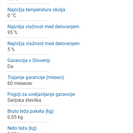
Najnižja temperatura okolja
0 °C
Najvišja vlažnost med delovanjem
95 %
Najnižja vlažnost med delovanjem
5 %
Garancija v Sloveniji
Da
×
Prijava
Trajanje garancije (meseci)
60 mesecev
Pogoji za uveljavljanje garancije
Za dodajanje na seznam želja morate biti prijavljeni.
Serijska številka
Bruto teža paketa (kg)
0.05 kg
Prijava
Prekliči
Neto teža (kg)