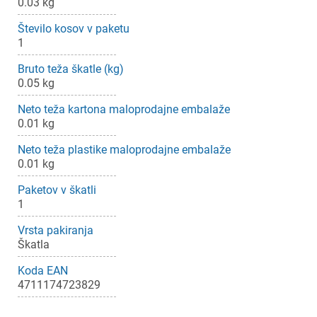
0.03 kg
Število kosov v paketu
1
Bruto teža škatle (kg)
0.05 kg
Neto teža kartona maloprodajne embalaže
0.01 kg
Neto teža plastike maloprodajne embalaže
0.01 kg
Paketov v škatli
1
Vrsta pakiranja
Škatla
Koda EAN
4711174723829