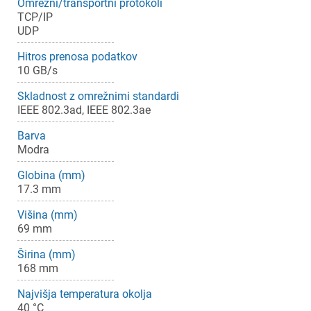
Omrežni/transportni protokoli
TCP/IP
UDP
Hitros prenosa podatkov
10 GB/s
Skladnost z omrežnimi standardi
IEEE 802.3ad, IEEE 802.3ae
Barva
Modra
Globina (mm)
17.3 mm
Višina (mm)
69 mm
Širina (mm)
168 mm
Najvišja temperatura okolja
40 °C