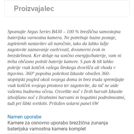
Proizvajalec
Spoznajte Argus Series B430 – 100 % brezžična samostojna
baterijska varnostna kamera. Ne potrebuje bazne postaje,
zapletenih nastavitev ali naročnin, tako da lahko lažje
zagotovite zaznavanje oseb/vozil, dvosmerni zvok in
brezskrbnost. Ker deluje na sončno energijo/baterije, vam ni
treba občasno polniti baterije kamere. S pan & tilt lahko
pokrije vsak kotiček vašega širokega dvorišča ali vhoda v
trgovino. 360° popolna pokritost Izkusite obsežen 360-
stopinjski pogled okoli svojega doma in brez truda spremljajte
vsak kotiček svojega prostora ter zagotovite, da nič ne uide
vašemu budnemu očesu. Osvetlite noč v živih barvah Izkusite
izboljšano noč z živahnimi barvami in bogatimi podrobnostmi,
tudi pri šibki svetlobi. Priložen solarni panel 6W
Namen uporabe
Kamere za osnovno uporabo brezžična zunanja
baterijska varnostna kamera komplet