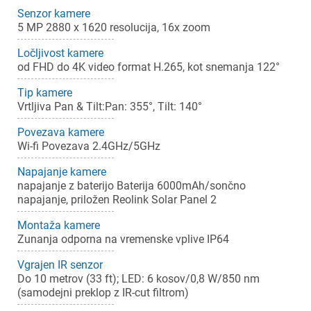
Senzor kamere
5 MP 2880 x 1620 resolucija, 16x zoom
Ločljivost kamere
od FHD do 4K video format H.265, kot snemanja 122°
Tip kamere
Vrtljiva Pan & Tilt:Pan: 355°, Tilt: 140°
Povezava kamere
Wi-fi Povezava 2.4GHz/5GHz
Napajanje kamere
napajanje z baterijo Baterija 6000mAh/sončno
napajanje, priložen Reolink Solar Panel 2
Montaža kamere
Zunanja odporna na vremenske vplive IP64
Vgrajen IR senzor
Do 10 metrov (33 ft); LED: 6 kosov/0,8 W/850 nm
(samodejni preklop z IR-cut filtrom)