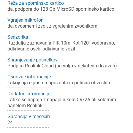
Reža za spominsko kartico
da, podpora do 128 Gb MicroSD spominsko kartico
×
Prijava
Vgrajen mikrofon
da, dvosmerni zvok z vgrajenim zvočnikom
Za dodajanje na seznam želja morate biti prijavljeni.
Senzorika
Razdalja zaznavanja PIR 10m, Kot:120° vodoravno,
odkrivanje oseb; odkrivanje vozil
Prijava
Prekliči
Shranjevanje posnetkov
Podpira Reolink Cloud (na voljo v nekaterih državah)
Osnovne informacije
Takojšnja e-poštna opozorila in potisna obvestila
Dodatne informacije
Lahko se napaja z napajalnikom 5V/2A ali solarnim
panelom Reolink
Garancija v mesecih
24