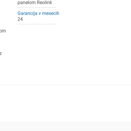
panelom Reolink
ijava
Garancija v mesecih
24
dodajanje na seznam želja morate biti prijavljeni.
tom
Prijava
rekliči
z