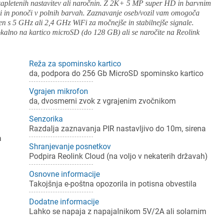
, zapletenih nastavitev ali naročnin. Z 2K+ 5 MP super HD in barvnim
vi in ponoči v polnih barvah. Zaznavanje oseb/vozil vam omogoča
jen s 5 GHz ali 2,4 GHz WiFi za močnejše in stabilnejše signale.
kalno na kartico microSD (do 128 GB) ali se naročite na Reolink
Reža za spominsko kartico
da, podpora do 256 Gb MicroSD spominsko kartico
Vgrajen mikrofon
da, dvosmerni zvok z vgrajenim zvočnikom
Senzorika
Razdalja zaznavanja PIR nastavljivo do 10m, sirena
a
Shranjevanje posnetkov
Podpira Reolink Cloud (na voljo v nekaterih državah)
Osnovne informacije
Takojšnja e-poštna opozorila in potisna obvestila
Dodatne informacije
Lahko se napaja z napajalnikom 5V/2A ali solarnim