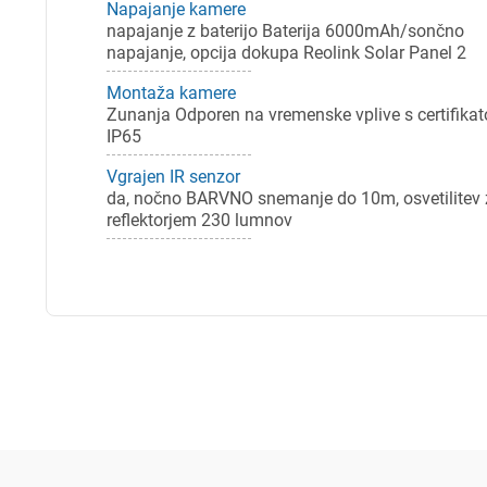
Napajanje kamere
Pr
napajanje z baterijo Baterija 6000mAh/sončno
napajanje, opcija dokupa Reolink Solar Panel 2
Za 
Montaža kamere
Zunanja Odporen na vremenske vplive s certifika
IP65
P
Vgrajen IR senzor
da, nočno BARVNO snemanje do 10m, osvetilitev 
reflektorjem 230 lumnov