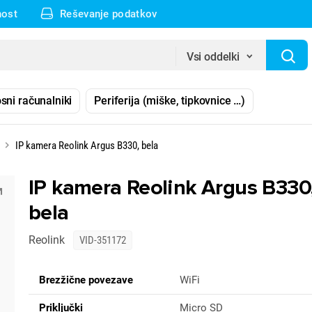
nost
Reševanje podatkov
Vsi oddelki
sni računalniki
Periferija (miške, tipkovnice …)
IP kamera Reolink Argus B330, bela
IP kamera Reolink Argus B330
bela
Reolink
VID-351172
Brezžične povezave
WiFi
Priključki
Micro SD