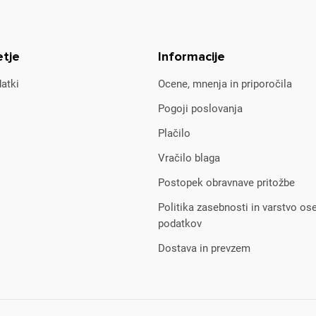
etje
Informacije
atki
Ocene, mnenja in priporočila
Pogoji poslovanja
Plačilo
Vračilo blaga
Postopek obravnave pritožbe
Politika zasebnosti in varstvo os
podatkov
Dostava in prevzem