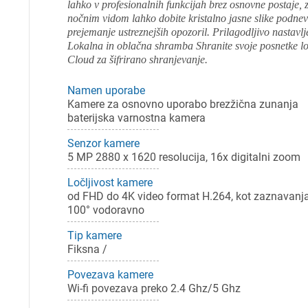
lahko v profesionalnih funkcijah brez osnovne postaje
nočnim vidom lahko dobite kristalno jasne slike podne
prejemanje ustreznejših opozoril. Prilagodljivo nastavl
Lokalna in oblačna shramba Shranite svoje posnetke lo
Cloud za šifrirano shranjevanje.
Namen uporabe
Kamere za osnovno uporabo brezžična zunanja
baterijska varnostna kamera
Senzor kamere
5 MP 2880 x 1620 resolucija, 16x digitalni zoom
Ločljivost kamere
od FHD do 4K video format H.264, kot zaznavanj
100° vodoravno
Tip kamere
Fiksna /
Povezava kamere
Wi-fi povezava preko 2.4 Ghz/5 Ghz