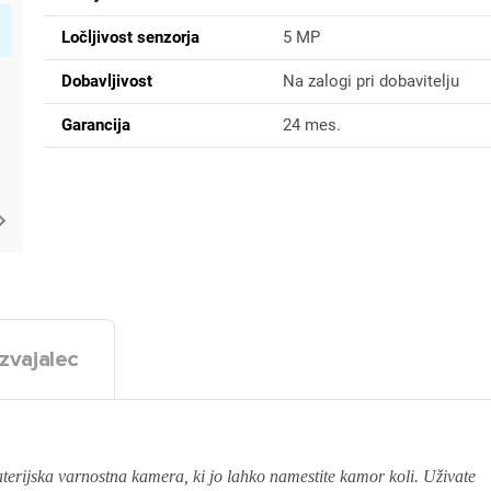
Ločljivost senzorja
5 MP
Dobavljivost
Na zalogi pri dobavitelju
Garancija
24 mes.
zvajalec
erijska varnostna kamera, ki jo lahko namestite kamor koli. Uživate