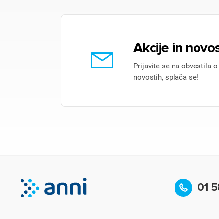
Akcije in novos
Prijavite se na obvestila o
novostih, splača se!
01 5