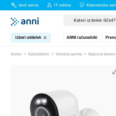
Anni servis
IT rešitve
Kibernetska var
Izberi oddelek
ANNI računalniki
Preno
Domov
Računalništvo
Omrežna oprema
Nadzorne kamere