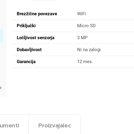
Brezžične povezave
WiFi
Priključki
Micro SD
Ločljivost senzorja
3 MP
Dobavljivost
Ni na zalogi
Garancija
12 mes.
umenti
Proizvajalec