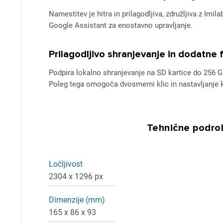
Namestitev je hitra in prilagodljiva, združljiva z Im
Google Assistant za enostavno upravljanje.
Prilagodljivo shranjevanje in dodatne 
Podpira lokalno shranjevanje na SD kartice do 256 
Poleg tega omogoča dvosmerni klic in nastavljanje k
Tehnične podrob
Pr
Za 
Ločljivost
2304 x 1296 px
P
Dimenzije (mm)
165 x 86 x 93