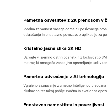
Pametna osvetlitev z 2K prenosom v ž
Idealna za varnost vašega doma ali poslovnega pros
odvračanje in enostavno povezavo z aplikacijo za po
Kristalno jasna slika 2K HD
Uživajte v izjemno ostrih posnetkih z ločljivostjo 
metrov, ki omogoča zanesljivo spremljanje tudi v te
Pametno odvračanje z AI tehnologijo
Vgrajeno zaznavanje z umetno inteligenco prepozna 
bliskavico ter takoj pošlje zvočna in svetlobna opozo
Enostavna namestitev in povezljivost