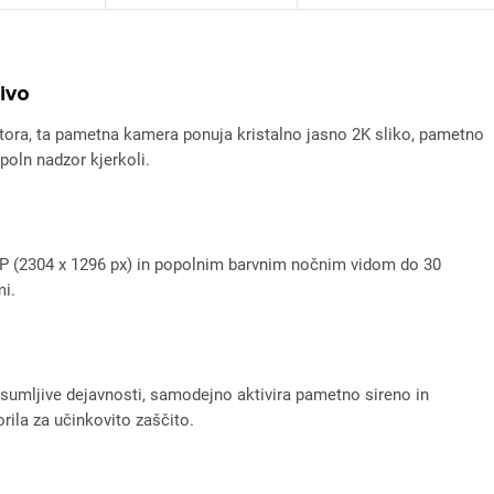
ivo
tora, ta pametna kamera ponuja kristalno jasno 2K sliko, pametno
poln nadzor kjerkoli.
3MP (2304 x 1296 px) in popolnim barvnim nočnim vidom do 30
mi.
sumljive dejavnosti, samodejno aktivira pametno sireno in
rila za učinkovito zaščito.