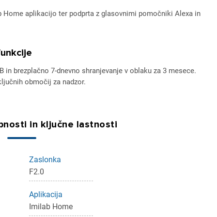
ilab Home aplikacijo ter podprta z glasovnimi pomočniki Alexa in
funkcije
GB in brezplačno 7-dnevno shranjevanje v oblaku za 3 mesece.
ljučnih območij za nadzor.
nosti in ključne lastnosti
ijava
dodajanje na seznam želja morate biti prijavljeni.
Zaslonka
F2.0
Prijava
rekliči
Aplikacija
Imilab Home