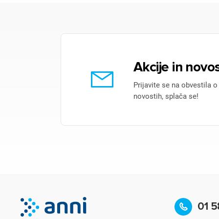
Akcije in novos
Prijavite se na obvestila o
novostih, splača se!
01 5