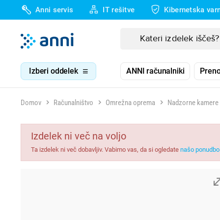
Anni servis
IT rešitve
Kibernetska var
Izberi oddelek
ANNI računalniki
Preno
Domov
Računalništvo
Omrežna oprema
Nadzorne kamere
Izdelek ni več na voljo
Ta izdelek ni več dobavljiv. Vabimo vas, da si ogledate
našo ponudbo 