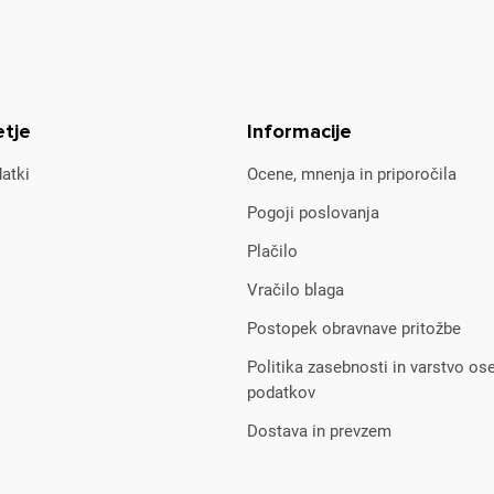
etje
Informacije
atki
Ocene, mnenja in priporočila
Pogoji poslovanja
Plačilo
Vračilo blaga
Postopek obravnave pritožbe
Politika zasebnosti in varstvo os
podatkov
Dostava in prevzem