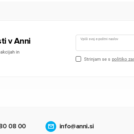
ti v Anni
Vpiši svoj e-poštni naslov
 akcijah in
Strinjam se s
politiko z
80 08 00
info@anni.si