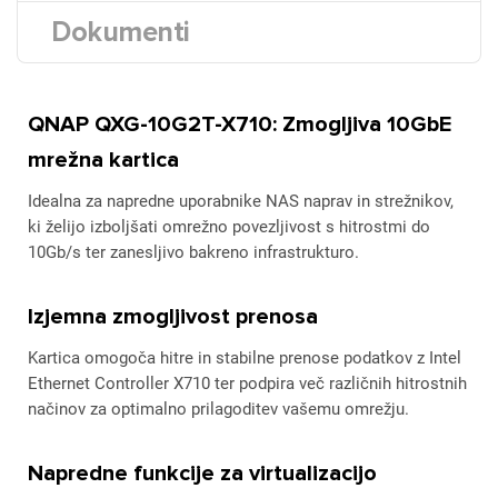
Dokumenti
QNAP QXG-10G2T-X710: Zmogljiva 10GbE
mrežna kartica
Idealna za napredne uporabnike NAS naprav in strežnikov,
ki želijo izboljšati omrežno povezljivost s hitrostmi do
10Gb/s ter zanesljivo bakreno infrastrukturo.
Izjemna zmogljivost prenosa
Kartica omogoča hitre in stabilne prenose podatkov z Intel
Ethernet Controller X710 ter podpira več različnih hitrostnih
načinov za optimalno prilagoditev vašemu omrežju.
Napredne funkcije za virtualizacijo