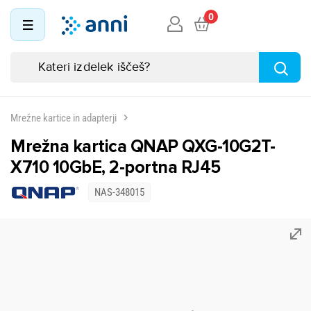
0
Mrežne kartice in adapterji
Mrežna kartica QNAP QXG-10G2T-
X710 10GbE, 2-portna RJ45
NAS-348015