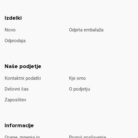
Izdelki
Novo
Odprta embalaža
Odprodaja
Naše podjetje
Kontaktni podatki
Kje smo
Delovni čas
O podjetju
Zaposlitev
Informacije
Ocene, mnenja in
Pogoji poslovanja