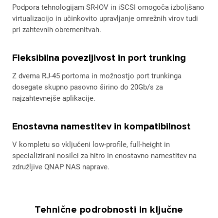
Podpora tehnologijam SR-IOV in iSCSI omogoča izboljšano
virtualizacijo in učinkovito upravljanje omrežnih virov tudi
pri zahtevnih obremenitvah.
Fleksibilna povezljivost in port trunking
Z dvema RJ-45 portoma in možnostjo port trunkinga
dosegate skupno pasovno širino do 20Gb/s za
najzahtevnejše aplikacije.
Enostavna namestitev in kompatibilnost
V kompletu so vključeni low-profile, full-height in
specializirani nosilci za hitro in enostavno namestitev na
združljive QNAP NAS naprave.
Tehnične podrobnosti in ključne