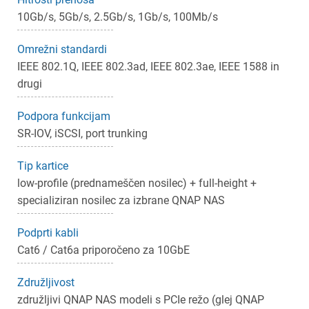
10Gb/s, 5Gb/s, 2.5Gb/s, 1Gb/s, 100Mb/s
Prijava
Prekliči
Omrežni standardi
IEEE 802.1Q, IEEE 802.3ad, IEEE 802.3ae, IEEE 1588 in
drugi
Podpora funkcijam
SR-IOV, iSCSI, port trunking
Tip kartice
low-profile (prednameščen nosilec) + full-height +
specializiran nosilec za izbrane QNAP NAS
Podprti kabli
Cat6 / Cat6a priporočeno za 10GbE
Združljivost
združljivi QNAP NAS modeli s PCIe režo (glej QNAP