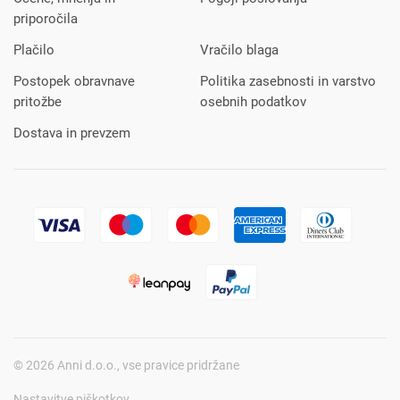
priporočila
Plačilo
Vračilo blaga
Postopek obravnave
Politika zasebnosti in varstvo
pritožbe
osebnih podatkov
Dostava in prevzem
© 2026 Anni d.o.o., vse pravice pridržane
Nastavitve piškotkov