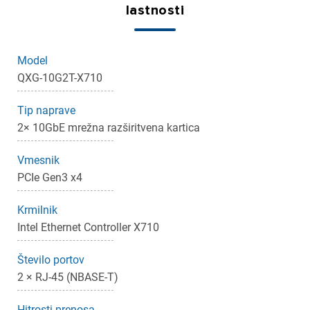
lastnosti
Model
QXG-10G2T-X710
Tip naprave
2× 10GbE mrežna razširitvena kartica
Vmesnik
PCIe Gen3 x4
Krmilnik
Intel Ethernet Controller X710
×
Prijava
Število portov
2 × RJ-45 (NBASE-T)
Za dodajanje na seznam želja morate biti prijavljeni.
Hitrosti prenosa