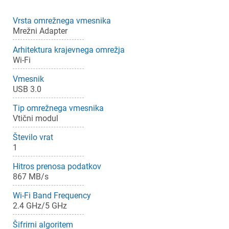
Vrsta omrežnega vmesnika
Mrežni Adapter
Arhitektura krajevnega omrežja
Wi-Fi
Vmesnik
USB 3.0
Tip omrežnega vmesnika
Vtični modul
Število vrat
1
Hitros prenosa podatkov
867 MB/s
Wi-Fi Band Frequency
2.4 GHz/5 GHz
Šifrirni algoritem