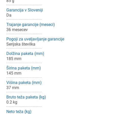
85 g
Garancija v Sloveniji
Da
Trajanje garancije (meseci)
36 mesecev
Pogoji za uveljavljanje garancije
Serijska številka
Dolžina paketa (mm)
×
185 mm
Prijava
Širina paketa (mm)
145 mm
Za dodajanje na seznam želja morate biti prijavljeni.
Višina paketa (mm)
37 mm
Prijava
Prekliči
Bruto teža paketa (kg)
0.2 kg
Neto teža (kg)