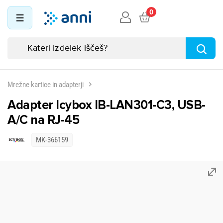
0
Mrežne kartice in adapterji
Adapter Icybox IB-LAN301-C3, USB-
A/C na RJ-45
MK-366159