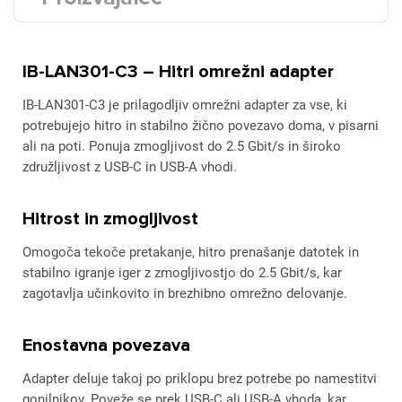
IB-LAN301-C3 – Hitri omrežni adapter
IB-LAN301-C3 je prilagodljiv omrežni adapter za vse, ki
potrebujejo hitro in stabilno žično povezavo doma, v pisarni
ali na poti. Ponuja zmogljivost do 2.5 Gbit/s in široko
združljivost z USB-C in USB-A vhodi.
Hitrost in zmogljivost
Omogoča tekoče pretakanje, hitro prenašanje datotek in
stabilno igranje iger z zmogljivostjo do 2.5 Gbit/s, kar
zagotavlja učinkovito in brezhibno omrežno delovanje.
Enostavna povezava
Adapter deluje takoj po priklopu brez potrebe po namestitvi
gonilnikov. Poveže se prek USB-C ali USB-A vhoda, kar