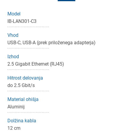
Model
IB-LAN301-C3
Vhod
USB-C, USB-A (prek priloženega adapterja)
×
Prijava
Izhod
2.5 Gigabit Ethernet (RJ45)
Za dodajanje na seznam želja morate biti prijavljeni.
Hitrost delovanja
do 2.5 Gbit/s
Prijava
Prekliči
Material ohišja
Aluminij
Dolžina kabla
12 cm