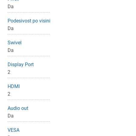
Da
Podesivost po visini
Da
Swivel
Da
Display Port
2
HDMI
2
Audio out
Da
VESA