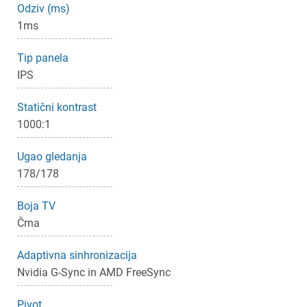
Odziv (ms)
1ms
×
Tip panela
Prijava
IPS
Za dodajanje na seznam želja morate biti prijavljeni.
Statični kontrast
1000:1
Prijava
Prekliči
Ugao gledanja
178/178
Boja TV
Črna
Adaptivna sinhronizacija
Nvidia G-Sync in AMD FreeSync
Pivot