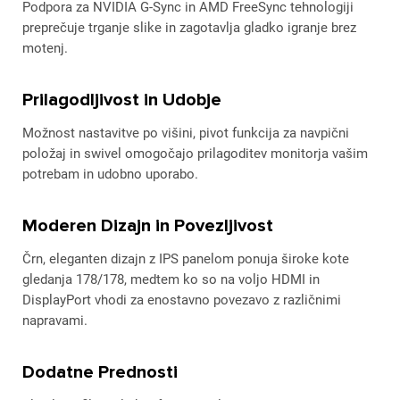
Podpora za NVIDIA G-Sync in AMD FreeSync tehnologiji
preprečuje trganje slike in zagotavlja gladko igranje brez
motenj.
Prilagodljivost in Udobje
Možnost nastavitve po višini, pivot funkcija za navpični
položaj in swivel omogočajo prilagoditev monitorja vašim
potrebam in udobno uporabo.
Moderen Dizajn in Povezljivost
Črn, eleganten dizajn z IPS panelom ponuja široke kote
gledanja 178/178, medtem ko so na voljo HDMI in
DisplayPort vhodi za enostavno povezavo z različnimi
napravami.
Dodatne Prednosti