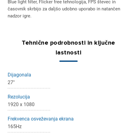
Blue light filter, Flicker free tehnologija, FPS števec in
časovnik skrbijo za daljšo udobno uporabo in natančen
nadzor igre.
Tehnične podrobnosti in ključne
lastnosti
Dijagonala
27"
Rezolucija
1920 x 1080
Frekvenca osveževanja ekrana
165Hz