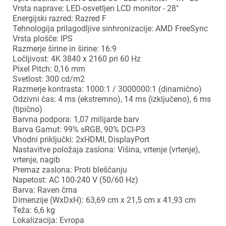
Vrsta naprave: LED-osvetljen LCD monitor - 28"
Energijski razred: Razred F
Tehnologija prilagodljive sinhronizacije: AMD FreeSync
Vrsta plošče: IPS
Razmerje širine in širine: 16:9
Ločljivost: 4K 3840 x 2160 pri 60 Hz
Pixel Pitch: 0,16 mm
Svetlost: 300 cd/m2
Razmerje kontrasta: 1000:1 / 3000000:1 (dinamično)
Odzivni čas: 4 ms (ekstremno), 14 ms (izključeno), 6 ms
(tipično)
Barvna podpora: 1,07 milijarde barv
Barva Gamut: 99% sRGB, 90% DCI-P3
Vhodni priključki: 2xHDMI, DisplayPort
Nastavitve položaja zaslona: Višina, vrtenje (vrtenje),
vrtenje, nagib
Premaz zaslona: Proti bleščanju
Napetost: AC 100-240 V (50/60 Hz)
Barva: Raven črna
Dimenzije (WxDxH): 63,69 cm x 21,5 cm x 41,93 cm
Teža: 6,6 kg
Lokalizacija: Evropa