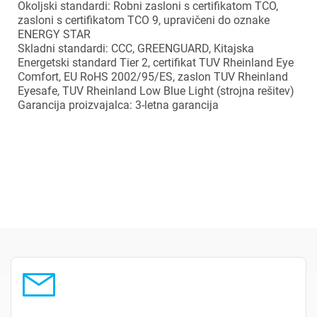
Okoljski standardi: Robni zasloni s certifikatom TCO,
zasloni s certifikatom TCO 9, upravičeni do oznake
ENERGY STAR
Skladni standardi: CCC, GREENGUARD, Kitajska
Energetski standard Tier 2, certifikat TUV Rheinland Eye
Comfort, EU RoHS 2002/95/ES, zaslon TUV Rheinland
×
Prijava
Eyesafe, TUV Rheinland Low Blue Light (strojna rešitev)
Garancija proizvajalca: 3-letna garancija
Za dodajanje na seznam želja morate biti prijavljeni.
Prijava
Prekliči