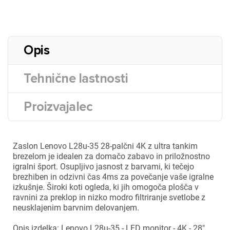
Opis
Tehnične lastnosti
Proizvajalec
Zaslon Lenovo L28u-35 28-palčni 4K z ultra tankim
brezelom je idealen za domačo zabavo in priložnostno
igralni šport. Osupljivo jasnost z barvami, ki tečejo
brezhiben in odzivni čas 4ms za povečanje vaše igralne
izkušnje. Široki koti ogleda, ki jih omogoča plošča v
ravnini za preklop in nizko modro filtriranje svetlobe z
neusklajenim barvnim delovanjem.
Opis izdelka: Lenovo L28u-35 - LED monitor - 4K - 28"