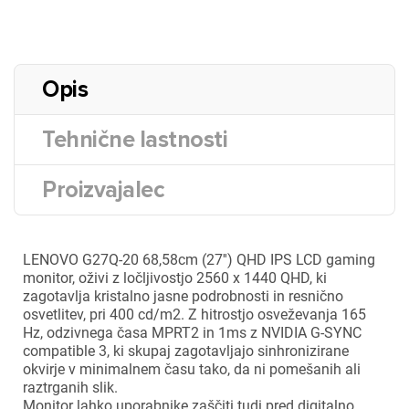
Opis
Tehnične lastnosti
Proizvajalec
LENOVO G27Q-20 68,58cm (27'') QHD IPS LCD gaming
monitor, oživi z ločljivostjo 2560 x 1440 QHD, ki
zagotavlja kristalno jasne podrobnosti in resnično
osvetlitev, pri 400 cd/m2. Z hitrostjo osveževanja 165
Hz, odzivnega časa MPRT2 in 1ms z NVIDIA G-SYNC
compatible 3, ki skupaj zagotavljajo sinhronizirane
okvirje v minimalnem času tako, da ni pomešanih ali
raztrganih slik.
Monitor lahko uporabnike zaščiti tudi pred digitalno