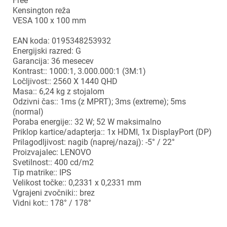
Free
×
Kensington reža
Prijava
VESA 100 x 100 mm
EAN koda: 0195348253932
Za dodajanje na seznam želja morate biti prijavljeni.
Energijski razred: G
Garancija: 36 mesecev
Kontrast:: 1000:1, 3.000.000:1 (3M:1)
Ločljivost:: 2560 X 1440 QHD
Prijava
Prekliči
Masa:: 6,24 kg z stojalom
Odzivni čas:: 1ms (z MPRT); 3ms (extreme); 5ms
(normal)
Poraba energije:: 32 W; 52 W maksimalno
Priklop kartice/adapterja:: 1x HDMI, 1x DisplayPort (DP)
Prilagodljivost: nagib (naprej/nazaj): -5° / 22°
Proizvajalec: LENOVO
Svetilnost:: 400 cd/m2
Tip matrike:: IPS
Velikost točke:: 0,2331 x 0,2331 mm
Vgrajeni zvočniki:: brez
Vidni kot:: 178° / 178°