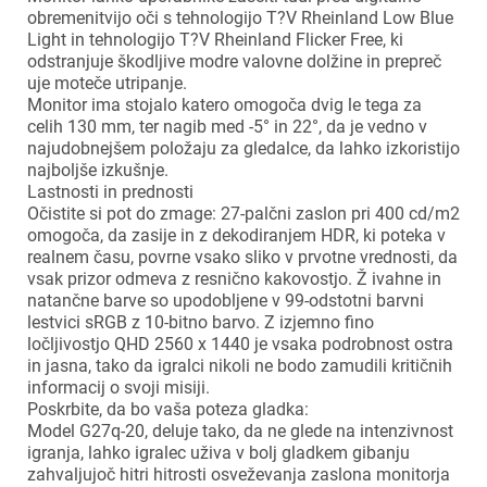
obremenitvijo oči s tehnologijo T?V Rheinland Low Blue
Light in tehnologijo T?V Rheinland Flicker Free, ki
odstranjuje škodljive modre valovne dolžine in prepreč
uje moteče utripanje.
Monitor ima stojalo katero omogoča dvig le tega za
celih 130 mm, ter nagib med -5° in 22°, da je vedno v
najudobnejšem položaju za gledalce, da lahko izkoristijo
najboljše izkušnje.
Lastnosti in prednosti
Očistite si pot do zmage: 27-palčni zaslon pri 400 cd/m2
omogoča, da zasije in z dekodiranjem HDR, ki poteka v
realnem času, povrne vsako sliko v prvotne vrednosti, da
vsak prizor odmeva z resnično kakovostjo. Ž ivahne in
natančne barve so upodobljene v 99-odstotni barvni
lestvici sRGB z 10-bitno barvo. Z izjemno fino
ločljivostjo QHD 2560 x 1440 je vsaka podrobnost ostra
in jasna, tako da igralci nikoli ne bodo zamudili kritičnih
informacij o svoji misiji.
Poskrbite, da bo vaša poteza gladka:
Model G27q-20, deluje tako, da ne glede na intenzivnost
igranja, lahko igralec uživa v bolj gladkem gibanju
zahvaljujoč hitri hitrosti osveževanja zaslona monitorja