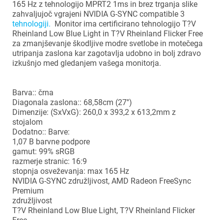
165 Hz z tehnologijo MPRT2 1ms in brez trganja slike
zahvaljujoč vgrajeni NVIDIA G-SYNC compatible 3
tehnologiji.
Monitor ima certificirano tehnologijo T?V
Rheinland Low Blue Light in T?V Rheinland Flicker Free
za zmanjševanje škodljive modre svetlobe in motečega
utripanja zaslona kar zagotavlja udobno in bolj zdravo
izkušnjo med gledanjem vašega monitorja.
Barva:: črna
Diagonala zaslona:: 68,58cm (27'')
Dimenzije: (SxVxG): 260,0 x 393,2 x 613,2mm z
stojalom
Dodatno:: Barve:
1,07 B barvne podpore
gamut: 99% sRGB
razmerje stranic: 16:9
stopnja osveževanja: max 165 Hz
NVIDIA G-SYNC združljivost, AMD Radeon FreeSync
Premium
združljivost
T?V Rheinland Low Blue Light, T?V Rheinland Flicker