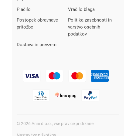
Plačilo
Vračilo blaga
Postopek obravnave
Politika zasebnosti in
pritožbe
varstvo osebnih
podatkov
Dostava in prevzem
© 2026 Anni d.o.o., vse pravice pridržane
Nastavitve piškotkov