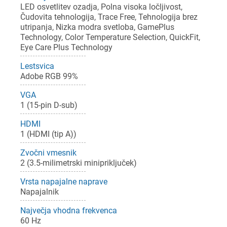
LED osvetlitev ozadja, Polna visoka ločljivost,
Čudovita tehnologija, Trace Free, Tehnologija brez
utripanja, Nizka modra svetloba, GamePlus
Technology, Color Temperature Selection, QuickFit,
Eye Care Plus Technology
Lestsvica
Adobe RGB 99%
VGA
1 (15-pin D-sub)
×
Prijava
HDMI
1 (HDMI (tip A))
Za dodajanje na seznam želja morate biti prijavljeni.
Zvočni vmesnik
2 (3.5-milimetrski minipriključek)
Vrsta napajalne naprave
Prijava
Prekliči
Napajalnik
Največja vhodna frekvenca
60 Hz