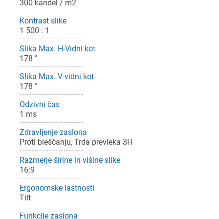
300 kandel / m2
Kontrast slike
1 500 : 1
Slika Max. H-Vidni kot
178 °
Slika Max. V-vidni kot
178 °
Odzivni čas
1 ms
Zdravljenje zaslona
Proti bleščanju, Trda prevleka 3H
Razmerje širine in višine slike
16:9
Ergonomske lastnosti
Tilt
Funkcije zaslona