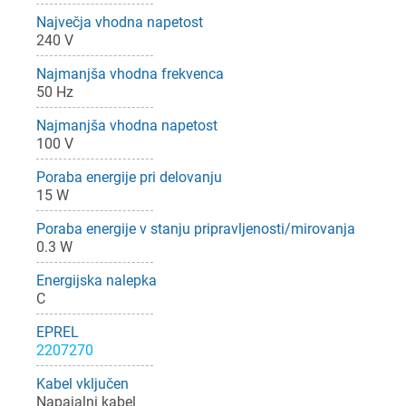
Največja vhodna napetost
240 V
Najmanjša vhodna frekvenca
50 Hz
Najmanjša vhodna napetost
100 V
Poraba energije pri delovanju
15 W
Poraba energije v stanju pripravljenosti/mirovanja
0.3 W
Energijska nalepka
C
EPREL
2207270
Kabel vključen
Napajalni kabel