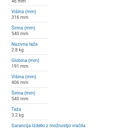
46 mm
Višina (mm)
316 mm
Širina (mm)
540 mm
Nazivna teža
2.8 kg
Globina (mm)
191 mm
Višina (mm)
406 mm
Širina (mm)
540 mm
Teža
3.2 kg
Garancija Izdelki z možnostjo vračila