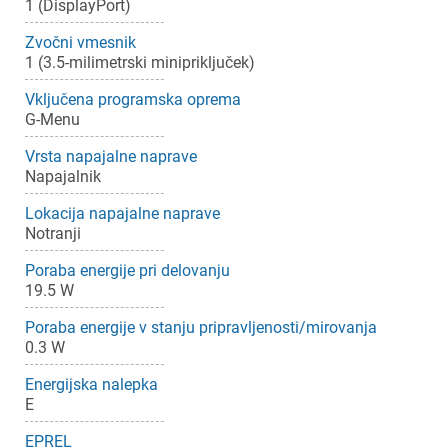
1 (DisplayPort)
Zvočni vmesnik
1 (3.5-milimetrski minipriključek)
Vključena programska oprema
G-Menu
Vrsta napajalne naprave
Napajalnik
Lokacija napajalne naprave
Notranji
Poraba energije pri delovanju
19.5 W
×
Prijava
Poraba energije v stanju pripravljenosti/mirovanja
0.3 W
Za dodajanje na seznam želja morate biti prijavljeni.
Energijska nalepka
E
Prijava
EPREL
Prekliči