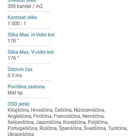
Svetlost slike
300 kandel / m2
Kontrast slike
1 000 : 1
Slika Max. H-Vidni kot
178 °
Slika Max. V-vidni kot
178 °
Odzivni čas
0.5 ms
Površina zaslona
Mat tip
OSD jeziki
Kitajščina, Hrvaščina, Češčina, Nizozemščina,
Angleščina, Finščina, Francoščina, Nemščina,
Italijanščina, Japonščina, Korejščina, Poljščina,
Portugalščina, Ruščina, Španščina, Švedščina, Turščina,
Ukrajinščina