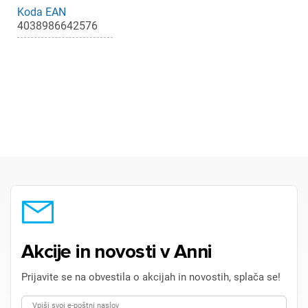
Koda EAN
4038986642576
Akcije in novosti v Anni
Prijavite se na obvestila o akcijah in novostih, splača se!
Vpiši svoj e-poštni naslov