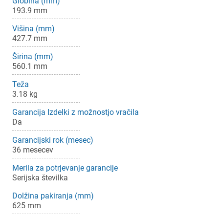
Globina (mm)
193.9 mm
Višina (mm)
427.7 mm
Širina (mm)
560.1 mm
Teža
3.18 kg
Garancija Izdelki z možnostjo vračila
Da
Garancijski rok (mesec)
36 mesecev
Merila za potrjevanje garancije
Serijska številka
Dolžina pakiranja (mm)
625 mm