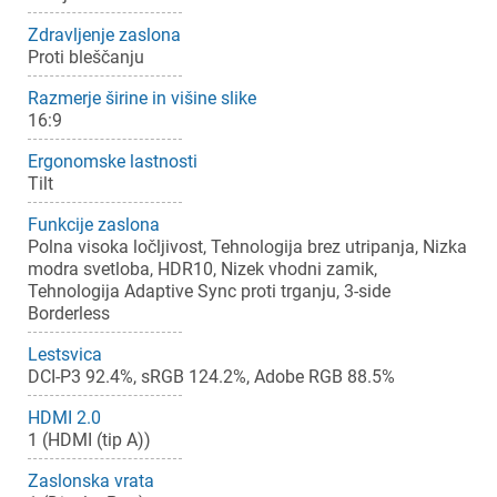
Zdravljenje zaslona
Proti bleščanju
Razmerje širine in višine slike
16:9
Ergonomske lastnosti
Tilt
Funkcije zaslona
Polna visoka ločljivost, Tehnologija brez utripanja, Nizka
modra svetloba, HDR10, Nizek vhodni zamik,
Tehnologija Adaptive Sync proti trganju, 3-side
Borderless
Lestsvica
DCI-P3 92.4%, sRGB 124.2%, Adobe RGB 88.5%
HDMI 2.0
1 (HDMI (tip A))
Zaslonska vrata