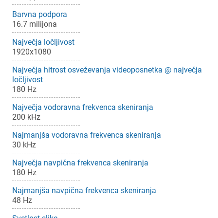
Barvna podpora
16.7 milijona
Največja ločljivost
1920x1080
Največja hitrost osveževanja videoposnetka @ največja
ločljivost
180 Hz
Največja vodoravna frekvenca skeniranja
200 kHz
Najmanjša vodoravna frekvenca skeniranja
30 kHz
Največja navpična frekvenca skeniranja
180 Hz
Najmanjša navpična frekvenca skeniranja
48 Hz