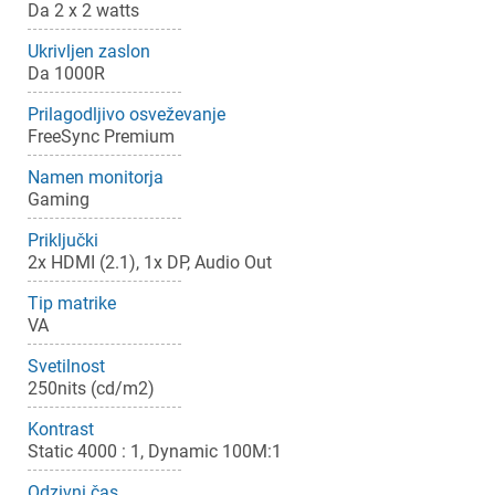
Da 2 x 2 watts
Ukrivljen zaslon
Da 1000R
Prilagodljivo osveževanje
FreeSync Premium
Namen monitorja
Gaming
Priključki
2x HDMI (2.1), 1x DP, Audio Out
Tip matrike
VA
Svetilnost
250nits (cd/m2)
Kontrast
Static 4000 : 1, Dynamic 100M:1
Odzivni čas