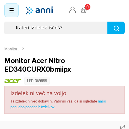
0
Monitorji
Monitor Acer Nitro
ED340CURX0bmiipx
LED-369855
Izdelek ni več na voljo
Ta izdelek ni več dobavljiv. Vabimo vas, da si ogledate
našo
ponudbo podobnih izdelkov