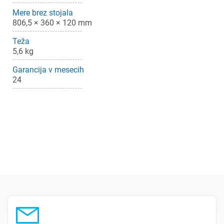
Mere brez stojala
806,5 × 360 × 120 mm
Teža
5,6 kg
Garancija v mesecih
24