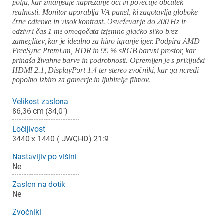
polju, kar zmanjšuje naprezanje oči in povečuje občutek
realnosti. Monitor uporablja VA panel, ki zagotavlja globoke
črne odtenke in visok kontrast. Osveževanje do 200 Hz in
odzivni čas 1 ms omogočata izjemno gladko sliko brez
zameglitev, kar je idealno za hitro igranje iger. Podpira AMD
FreeSync Premium, HDR in 99 % sRGB barvni prostor, kar
prinaša živahne barve in podrobnosti. Opremljen je s priključki
HDMI 2.1, DisplayPort 1.4 ter stereo zvočniki, kar ga naredi
popolno izbiro za gamerje in ljubitelje filmov.
Velikost zaslona
86,36 cm (34,0")
Ločljivost
3440 x 1440 ( UWQHD) 21:9
Nastavljiv po višini
Ne
Zaslon na dotik
Ne
Zvočniki