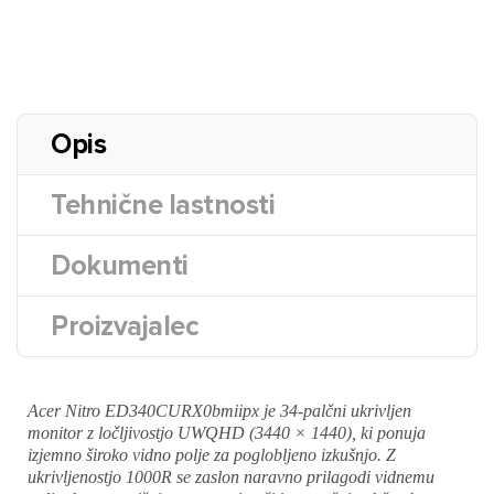
Opis
Tehnične lastnosti
Dokumenti
Proizvajalec
Acer Nitro ED340CURX0bmiipx je 34-palčni ukrivljen
monitor z ločljivostjo UWQHD (3440 × 1440), ki ponuja
izjemno široko vidno polje za poglobljeno izkušnjo. Z
ukrivljenostjo 1000R se zaslon naravno prilagodi vidnemu