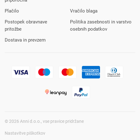
priporočila
Plačilo
Vračilo blaga
Postopek obravnave
Politika zasebnosti in varstvo
pritožbe
osebnih podatkov
Dostava in prevzem
© 2026 Anni d.o.o., vse pravice pridržane
Nastavitve piškotkov