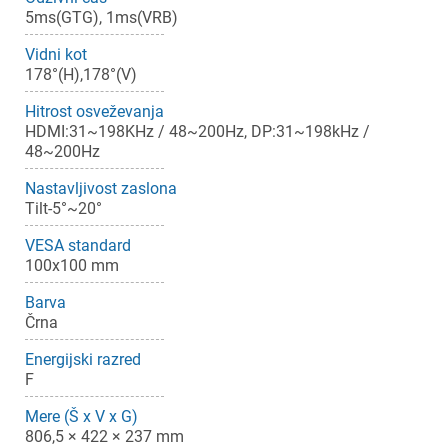
5ms(GTG), 1ms(VRB)
Vidni kot
178°(H),178°(V)
Hitrost osveževanja
×
HDMI:31~198KHz / 48~200Hz, DP:31~198kHz /
Prijava
48~200Hz
Nastavljivost zaslona
Za dodajanje na seznam želja morate biti prijavljeni.
Tilt-5°~20°
VESA standard
100x100 mm
Prijava
Prekliči
Barva
Črna
Energijski razred
F
Mere (Š x V x G)
806,5 × 422 × 237 mm